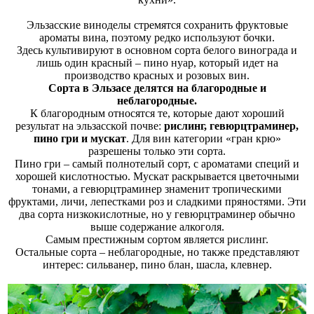
Эльзасские виноделы стремятся сохранить фруктовые
ароматы вина, поэтому редко используют бочки.
Здесь культивируют в основном сорта белого винограда и
лишь один красный – пино нуар, который идет на
производство красных и розовых вин.
Сорта в Эльзасе делятся на благородные и
неблагородные.
К благородным относятся те, которые дают хороший
результат на эльзасской почве:
рислинг, гевюрцтраминер,
пино гри и мускат
. Для вин категории «гран крю»
разрешены только эти сорта.
Пино гри – самый полнотелый сорт, с ароматами специй и
хорошей кислотностью. Мускат раскрывается цветочными
тонами, а гевюрцтраминер знаменит тропическими
фруктами, личи, лепестками роз и сладкими пряностями. Эти
два сорта низкокислотные, но у гевюрцтраминер обычно
выше содержание алкоголя.
Самым престижным сортом является рислинг.
Остальные сорта – неблагородные, но также представляют
интерес: сильванер, пино блан, шасла, клевнер.