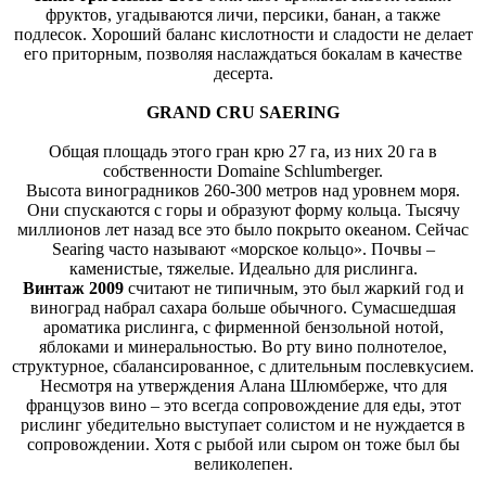
фруктов, угадываются личи, персики, банан, а также
подлесок. Хороший баланс кислотности и сладости не делает
его приторным, позволяя наслаждаться бокалам в качестве
десерта.
GRAND CRU SAERING
Общая площадь этого гран крю 27 га, из них 20 га в
собственности Domaine Schlumberger.
Высота виноградников 260-300 метров над уровнем моря.
Они спускаются с горы и образуют форму кольца. Тысячу
миллионов лет назад все это было покрыто океаном. Сейчас
Searing часто называют «морское кольцо». Почвы –
каменистые, тяжелые. Идеально для рислинга.
Винтаж 2009
считают не типичным, это был жаркий год и
виноград набрал сахара больше обычного. Сумасшедшая
ароматика рислинга, с фирменной бензольной нотой,
яблоками и минеральностью. Во рту вино полнотелое,
структурное, сбалансированное, с длительным послевкусием.
Несмотря на утверждения Алана Шлюмберже, что для
французов вино – это всегда сопровождение для еды, этот
рислинг убедительно выступает солистом и не нуждается в
сопровождении. Хотя с рыбой или сыром он тоже был бы
великолепен.