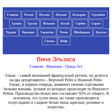
Главная
Россия
Италия
Абхазия
Болгария
Германия
Греция
Грузия
Испания
Китай
Сербия
Сирия
Турция
Франция
Хорватия
Чехия
Швейцария
Круизы
Cinema
Инфо
Вина Эльзаса
Главная
-
Франция
-
Гранд-Эст
Эльзас – самый маленький французский регион, он делится
на два департамента – Верхний Рейн и Нижний Рейн.
Эльзас, в первую очередь, знаменит своими сортовыми
белыми винами, лучшие из которых происходят из Верхнего
Рейна. Производство белых вин составляет 92% от общего. В
основном, это сухие вина, но также производятся
полусладкие и сладкие белые вина, красные, розовые и
игристые.