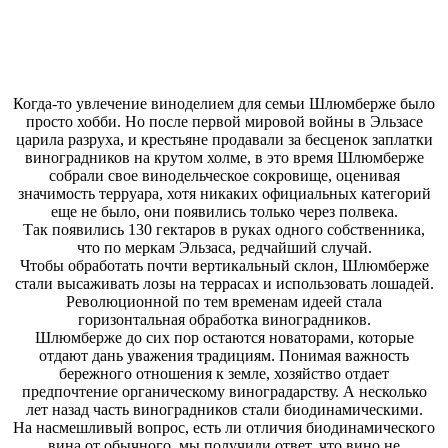
Когда-то увлечение виноделием для семьи Шлюмберже было
просто хобби. Но после первой мировой войны в Эльзасе
царила разруха, и крестьяне продавали за бесценок заплатки
виноградников на крутом холме, в это время Шлюмберже
собрали свое винодельческое сокровище, оценивая
значимость терруара, хотя никаких официальных категорий
еще не было, они появились только через полвека.
Так появились 130 гектаров в руках одного собственника,
что по меркам Эльзаса, редчайший случай.
Чтобы обработать почти вертикальный склон, Шлюмберже
стали высаживать лозы на террасах и использовать лошадей.
Революционной по тем временам идеей стала
горизонтальная обработка виноградников.
Шлюмберже до сих пор остаются новаторами, которые
отдают дань уважения традициям. Понимая важность
бережного отношения к земле, хозяйство отдает
предпочтение органическому виноградарству. А несколько
лет назад часть виноградников стали биодинамическими.
На насмешливый вопрос, есть ли отличия биодинамического
вина от обычного, мы получили ответ, что вино не