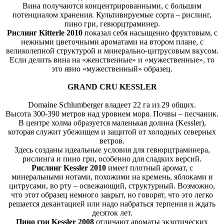
Вина получаются концентрированными, с большим
потенциалом хранения. Культивируемые сорта – рислинг,
пино гри, гевюрцтраминер.
Рислинг Kitterle 2010
показал себя насыщенно фруктовым, с
нежными цветочными ароматами на втором плане, с
великолепной структурой и минерально-цитрусовым вкусом.
Если делить вина на «женственные» и «мужественные», то
это явно «мужественный» образец.
GRAND CRU KESSLER
Domaine Schlumberger владеет 22 га из 29 общих.
Высота 300-390 метров над уровнем моря. Почвы – песчаник.
В центре холма образуется маленькая долина (Kessler),
которая служит убежищем и защитой от холодных северных
ветров.
Здесь созданы идеальные условия для гевюрцтраминера,
рислинга и пино гри, особенно для сладких версий.
Рислинг Kessler 2010
имеет плотный аромат, с
минеральными нотами, похожими на кремень, яблоками и
цитрусами, во рту – освежающий, структурный. Возможно,
что этот образец немного закрыт, но говорят, что это легко
решается декантацией или надо набраться терпения и ждать
десяток лет.
Пино гри Kessler 2008
отличают ароматы экзотических