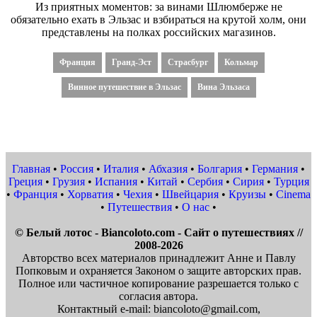
Из приятных моментов: за винами Шлюмберже не
обязательно ехать в Эльзас и взбираться на крутой холм, они
представлены на полках российских магазинов.
Франция
Гранд-Эст
Страсбург
Кольмар
Винное путешествие в Эльзас
Вина Эльзаса
Главная
•
Россия
•
Италия
•
Абхазия
•
Болгария
•
Германия
•
Греция
•
Грузия
•
Испания
•
Китай
•
Сербия
•
Сирия
•
Турция
•
Франция
•
Хорватия
•
Чехия
•
Швейцария
•
Круизы
•
Cinema
•
Путешествия
•
О нас
•
© Белый лотос - Biancoloto.com - Сайт о путешествиях //
2008-2026
Авторство всех материалов принадлежит Анне и Павлу
Попковым и охраняется Законом о защите авторских прав.
Полное или частичное копирование разрешается только с
согласия автора.
Контактный e-mail: biancoloto@gmail.com,