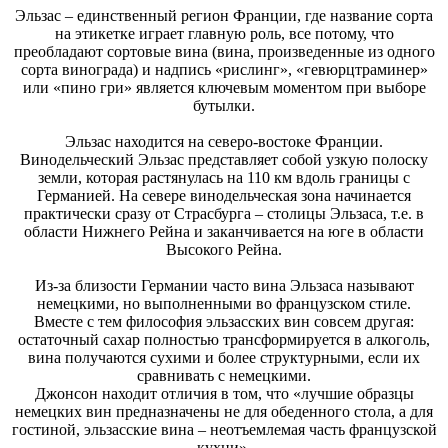
Эльзас – единственный регион Франции, где название сорта
на этикетке играет главную роль, все потому, что
преобладают сортовые вина (вина, произведенные из одного
сорта винограда) и надпись «рислинг», «гевюрцтраминер»
или «пино гри» является ключевым моментом при выборе
бутылки.
Эльзас находится на северо-востоке Франции.
Винодельческий Эльзас представляет собой узкую полоску
земли, которая растянулась на 110 км вдоль границы с
Германией. На севере винодельческая зона начинается
практически сразу от Страсбурга – столицы Эльзаса, т.е. в
области Нижнего Рейна и заканчивается на юге в области
Высокого Рейна.
Из-за близости Германии часто вина Эльзаса называют
немецкими, но выполненными во французском стиле.
Вместе с тем философия эльзасских вин совсем другая:
остаточный сахар полностью трансформируется в алкоголь,
вина получаются сухими и более структурными, если их
сравнивать с немецкими.
Джонсон находит отличия в том, что «лучшие образцы
немецких вин предназначены не для обеденного стола, а для
гостиной, эльзасские вина – неотъемлемая часть французской
кухни».