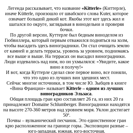
Легенда рассказывает, что название
«Kitterle»
(Киттерле),
иначе Kütterle, произошло от швабского слова Kuter, которое
означает большой дикий кот. Якобы этот кот здесь жил и
шатался по округе, заглядывая в винодельни и проверяя
бочки.
По другой версии, Куттерле был бедным виноделом из
Гюбвиллера, который первым отважился подняться на холм,
чтобы высадить здесь виноградники. Он стал очищать землю
от камней и делать террасы, уровень за уровнем, поднимаясь
все выше и выше. На террасах он высадил виноградники.
Люди издевались над ним, но он ухмылялся: «Увидите, какое
вино я получу!»
И вот, когда Куттерле сделал свое первое вино, все поняли,
что это одно из лучших вин здешних мест.
Сейчас многие источники, в том числе Ю. Зыбцев в книге
«Вина Франции» называет
Kitterle – одним из лучших
виноградников Эльзаса
.
Общая площадь гран крю составляет 26 га, из них 20 га
принадлежит Domaine Schlumberger. Виноградники находятся
на высоте 270-360 метров над уровнем моря. Уклон достигает
50º.
Почвы – вулканический песчаник. Это единственное гран
крю расположенное на границе горы. Экспозиции разные –
юго-западная, южная, юго-восточная.