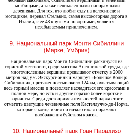
лесными массивами, скалистыми вершинами и зелеными
пастбищами, а также великолепными панорамными
деревнями. Для тех, кто любит езду на велосипеде и
мотоцикле, перевал Стельвио, самая высокогорная дорога в
Италии, с ее 48 крутыми поворотами, является
незабываемым приключением.
9. Национальный парк Монти-Сибиллини
(Марке, Умбрия)
Национальный парк Монти-Сибиллини раскинулся на
гористой местности, среди массива Апеннинской гряды, где
многочисленные вершины превышают отметку в 2000
метров над у.м. Экскурсионный маршрут «Большое Кольцо
Сибиллини», протяженностью около 124 км, охватывающий
весь горный массив и позволяет насладиться его красотами в
полной мере, но есть и другие гораздо более короткие
варианты. Среди достопримечательностей парка стоит
отметить цветущие чечевичные поля Кастеллуччо-ди-Норча,
которые с конца июня по начало июля поражают
воображения буйством красок.
10. Национальный парк Гран Парадизо