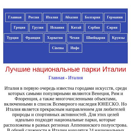
Главная
Россия
Италия
Абхазия
Болгария
Германия
Греция
Грузия
Испания
Китай
Сербия
Сирия
Турция
Франция
Хорватия
Чехия
Швейцария
Круизы
Cinema
Инфо
Лучшие национальные парки Италии
Главная
-
Италия
Италия в первую очередь известна городами искусств, среди
которых самыми популярными являются Венеция, Рим и
Флоренция, а также многочисленными объектами,
включенными в список Всемирного наследия ЮНЕСКО. Но
Италия является прекрасным направлением для любителей
природы и спортивных активностей. Для этих целей
идеально подходят национальные парки, которые
расположены в разных регионах Аппенинского полуострова.
В общей сложности в Италии находятся 24 национальных