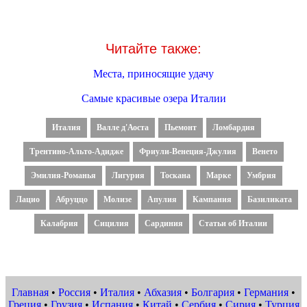
Читайте также:
Места, приносящие удачу
Самые красивые озера Италии
Италия
Валле д'Аоста
Пьемонт
Ломбардия
Трентино-Альто-Адидже
Фриули-Венеция-Джулия
Венето
Эмилия-Романья
Лигурия
Тоскана
Марке
Умбрия
Лацио
Абруццо
Молизе
Апулия
Кампания
Базиликата
Калабрия
Сицилия
Сардиния
Статьи об Италии
Главная
•
Россия
•
Италия
•
Абхазия
•
Болгария
•
Германия
•
Греция
•
Грузия
•
Испания
•
Китай
•
Сербия
•
Сирия
•
Турция