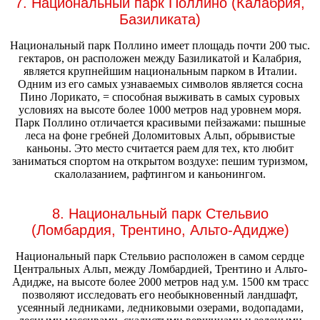
7. Национальный парк Поллино (Калабрия,
Базиликата)
Национальный парк Поллино имеет площадь почти 200 тыс.
гектаров, он расположен между Базиликатой и Калабрия,
является крупнейшим национальным парком в Италии.
Одним из его самых узнаваемых символов является сосна
Пино Лорикато, = способная выживать в самых суровых
условиях на высоте более 1000 метров над уровнем моря.
Парк Поллино отличается красивыми пейзажами: пышные
леса на фоне гребней Доломитовых Альп, обрывистые
каньоны. Это место считается раем для тех, кто любит
заниматься спортом на открытом воздухе: пешим туризмом,
скалолазанием, рафтингом и каньонингом.
8. Национальный парк Стельвио
(Ломбардия, Трентино, Альто-Адидже)
Национальный парк Стельвио расположен в самом сердце
Центральных Альп, между Ломбардией, Трентино и Альто-
Адидже, на высоте более 2000 метров над у.м. 1500 км трасс
позволяют исследовать его необыкновенный ландшафт,
усеянный ледниками, ледниковыми озерами, водопадами,