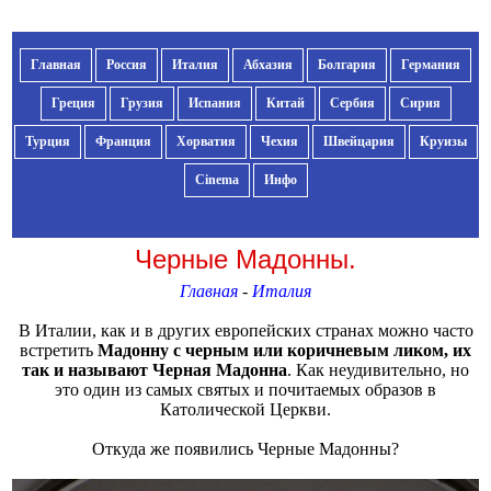
Главная
Россия
Италия
Абхазия
Болгария
Германия
Греция
Грузия
Испания
Китай
Сербия
Сирия
Турция
Франция
Хорватия
Чехия
Швейцария
Круизы
Cinema
Инфо
Черные Мадонны.
Главная
-
Италия
В Италии, как и в других европейских странах можно часто
встретить
Мадонну с черным или коричневым ликом, их
так и называют Черная Мадонна
. Как неудивительно, но
это один из самых святых и почитаемых образов в
Католической Церкви.
Откуда же появились Черные Мадонны?