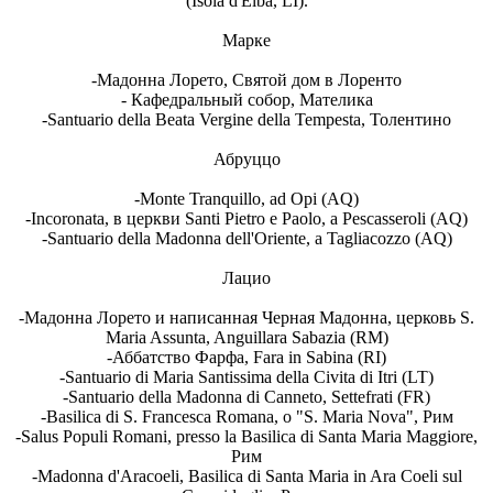
(Isola d'Elba, LI).
Марке
-Мадонна Лорето, Святой дом в Лоренто
- Кафедральный собор, Мателика
-Santuario della Beata Vergine della Tempesta, Толентино
Абруццо
-Monte Tranquillo, ad Opi (AQ)
-Incoronata, в церкви Santi Pietro e Paolo, a Pescasseroli (AQ)
-Santuario della Madonna dell'Oriente, a Tagliacozzo (AQ)
Лацио
-Мадонна Лорето и написанная Черная Мадонна, церковь S.
Maria Assunta, Anguillara Sabazia (RM)
-Аббатство Фарфа, Fara in Sabina (RI)
-Santuario di Maria Santissima della Civita di Itri (LT)
-Santuario della Madonna di Canneto, Settefrati (FR)
-Basilica di S. Francesca Romana, o "S. Maria Nova", Рим
-Salus Populi Romani, presso la Basilica di Santa Maria Maggiore,
Рим
-Madonna d'Aracoeli, Basilica di Santa Maria in Ara Coeli sul