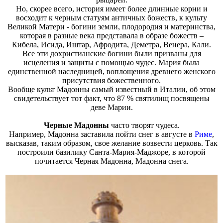
Но, скорее всего, история имеет более длинные корни и
восходит к черным статуям античных божеств, к культу
Великой Матери - богини земли, плодородия и материнства,
которая в разные века представала в образе божеств –
Кибела, Исида, Иштар, Афродита, Деметра, Венера, Кали.
Все эти дохристианские богини были призваны для
исцеления и защиты с помощью чудес. Мария была
единственной наследницей, воплощения древнего женского
присутствия божественного.
Вообще культ Мадонны самый известный в Италии, об этом
свидетельствует тот факт, что 87 % святилищ посвящены
деве Марии.
Черные Мадонны
часто творят чудеса.
Например, Мадонна заставила пойти снег в августе в
Риме
,
высказав, таким образом, свое желание возвести церковь. Так
построили базилику Санта-Мария-Маджоре, в которой
почитается Черная Мадонна, Мадонна снега.