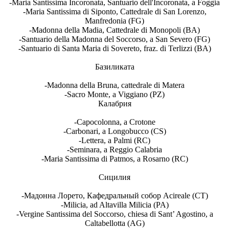
-Maria Santissima Incoronata, Santuario dell'Incoronata, a Foggia
-Maria Santissima di Siponto, Cattedrale di San Lorenzo,
Manfredonia (FG)
-Madonna della Madia, Cattedrale di Monopoli (BA)
-Santuario della Madonna del Soccorso, a San Severo (FG)
-Santuario di Santa Maria di Sovereto, fraz. di Terlizzi (BA)
Базиликата
-Madonna della Bruna, cattedrale di Matera
-Sacro Monte, a Viggiano (PZ)
Калабрия
-Capocolonna, a Crotone
-Carbonari, a Longobucco (CS)
-Lettera, a Palmi (RC)
-Seminara, a Reggio Calabria
-Maria Santissima di Patmos, a Rosarno (RC)
Сицилия
-Мадонна Лорето, Кафедральный собор Acireale (CT)
-Milicia, ad Altavilla Milicia (PA)
-Vergine Santissima del Soccorso, chiesa di Sant’ Agostino, a
Caltabellotta (AG)