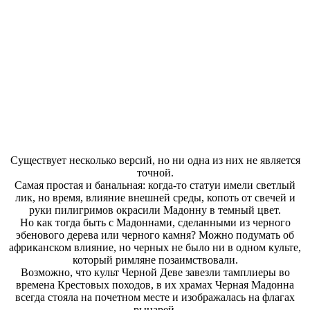
Существует несколько версий, но ни одна из них не является
точной.
Самая простая и банальная: когда-то статуи имели светлый
лик, но время, влияние внешней среды, копоть от свечей и
руки пилигримов окрасили Мадонну в темный цвет.
Но как тогда быть с Мадоннами, сделанными из черного
эбенового дерева или черного камня? Можно подумать об
африканском влияние, но черных не было ни в одном культе,
который римляне позаимствовали.
Возможно, что культ Черной Деве завезли тамплиеры во
времена Крестовых походов, в их храмах Черная Мадонна
всегда стояла на почетном месте и изображалась на флагах
рыцарей.