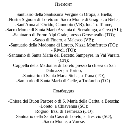
Пьемонт
-Santuario della Santissima Vergine di Oropa, a Biella;
-Nostra Signora di Loreto sul Sacro Monte di Graglia, a Biella;
-Sant'Anna all'Orrido, Cannobio (VB), loc. Traffiume;
-Sacro Monte di Santa Maria Assunta di Serralunga, a Crea (AL);
-Santuario di Forno Alpi Graie, presso Groscavallo (TO);
-Sasso di Finero, a Malesco (VB);
-Santuario della Madonna di Loreto, Nizza Monferrato (TO);
- Rivoli (TO);
-Santuario di Santa Maria del Becetto,Sampeyre, in Val Varaita
(CN);
-Cappella della Madonna di Loreto presso la chiesa di San
Dalmazzo, a Torino;
-Santuario di Santa Maria Stella, a Trana (TO);
-Santuario di Santa Maria di Celle, a Trofarello (TO).
Ломбардия
-Chiesa del Buon Pastore o di S. Maria della Carita, a Brescia;
-Loreto, a Chiavenna (SO);
-Rogaro, fraz. di Tremezzo (CO);
-Santuario della Santa Casa di Loreto, a Tresivio (SO);
-Sacro Monte, a Varese.