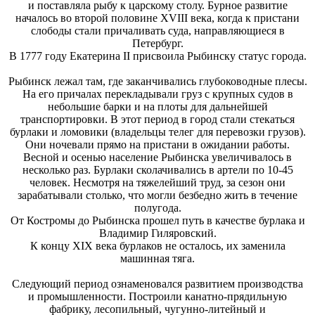
и поставляла рыбу к царскому столу. Бурное развитие
началось во второй половине XVIII века, когда к пристани
слободы стали причаливать суда, направляющиеся в
Петербург.
В 1777 году Екатерина II присвоила Рыбинску статус города.
Рыбинск лежал там, где заканчивались глубоководные плесы.
На его причалах перекладывали груз с крупных судов в
небольшие барки и на плоты для дальнейшей
транспортировки. В этот период в город стали стекаться
бурлаки и ломовики (владельцы телег для перевозки грузов).
Они ночевали прямо на пристани в ожидании работы.
Весной и осенью население Рыбинска увеличивалось в
несколько раз. Бурлаки сколачивались в артели по 10-45
человек. Несмотря на тяжелейший труд, за сезон они
зарабатывали столько, что могли безбедно жить в течение
полугода.
От Костромы до Рыбинска прошел путь в качестве бурлака и
Владимир Гиляровский.
К концу XIX века бурлаков не осталось, их заменила
машинная тяга.
Следующий период ознаменовался развитием производства
и промышленности. Построили канатно-прядильную
фабрику, лесопильный, чугунно-литейный и