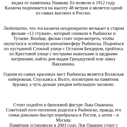
видна от памятника Ушакову. Ее возвели в 1912 году.
Каланча поднимается на высоту 48 метров и является одной
из самых высоких в России.
Любопытно, что эта каланча неоднократно мелькает в старом
фильме «12 стульев», который снимали в Рыбинске и
Тутаеве. Вообще, фильм стоит пересмотреть, чтобы
окунуться в особенную киноатмосферу Рыбинска. Подняться
по пустынной Стоялой улице с Остапом Бендером, пройтись
по Крестовой улице с пестрыми вывесками и щедрыми
витринами, найти дом мадам Грицацуевой или лавку
Вакханюка.
Одним из самых красивых мест Рыбинска является Волжская
набережная. Спускаясь к Волге, посмотрим на памятник
бурлаку, а чуть дальше увидим небольшую часовню.
Стоит подойти к бронзовой фигуре Льва Ошанина.
Советский поэт-песенник родился в Рыбинске, правда, его
семья довольно быстро перебралась в Ростов, а затем – в
Москву.
Памятник установили в 2003 году. Лев Ошанин стоит с