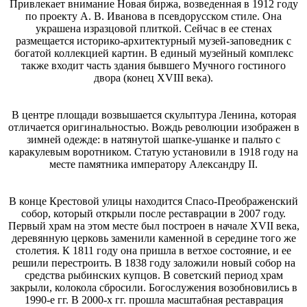
Привлекает внимание Новая биржа, возведенная в 1912 году
по проекту А. В. Иванова в псевдорусском стиле. Она
украшена изразцовой плиткой. Сейчас в ее стенах
размещается историко-архитектурный музей-заповедник с
богатой коллекцией картин. В единый музейный комплекс
также входит часть здания бывшего Мучного гостиного
двора (конец XVIII века).
В центре площади возвышается скульптура Ленина, которая
отличается оригинальностью. Вождь революции изображен в
зимней одежде: в натянутой шапке-ушанке и пальто с
каракулевым воротником. Статую установили в 1918 году на
месте памятника императору Александру II.
В конце Крестовой улицы находится Спасо-Преображенский
собор, который открыли после реставрации в 2007 году.
Первый храм на этом месте был построен в начале XVII века,
деревянную церковь заменили каменной в середине того же
столетия. К 1811 году она пришла в ветхое состояние, и ее
решили перестроить. В 1838 году заложили новый собор на
средства рыбинских купцов. В советский период храм
закрыли, колокола сбросили. Богослужения возобновились в
1990-е гг. В 2000-х гг. прошла масштабная реставрация