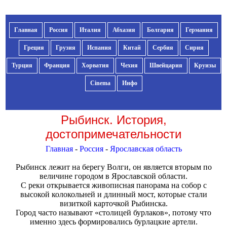
Главная
Россия
Италия
Абхазия
Болгария
Германия
Греция
Грузия
Испания
Китай
Сербия
Сирия
Турция
Франция
Хорватия
Чехия
Швейцария
Круизы
Cinema
Инфо
Рыбинск. История,
достопримечательности
Главная
-
Россия
-
Ярославская область
Рыбинск лежит на берегу Волги, он является вторым по
величине городом в Ярославской области.
С реки открывается живописная панорама на собор с
высокой колокольней и длинный мост, которые стали
визиткой карточкой Рыбинска.
Город часто называют «столицей бурлаков», потому что
именно здесь формировались бурлацкие артели.