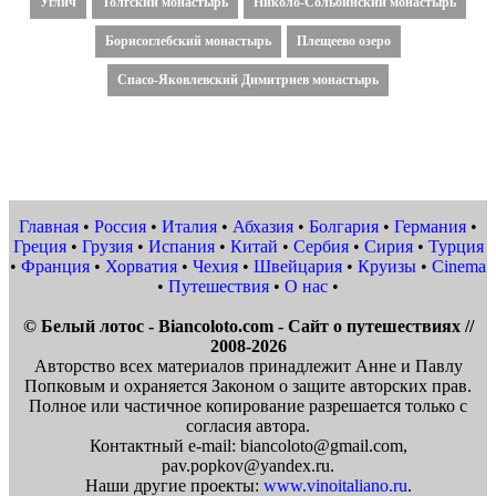
Углич
Толгский монастырь
Николо-Сольбинский монастырь
Борисоглебский монастырь
Плещеево озеро
Спасо-Яковлевский Димитриев монастырь
Главная
•
Россия
•
Италия
•
Абхазия
•
Болгария
•
Германия
•
Греция
•
Грузия
•
Испания
•
Китай
•
Сербия
•
Сирия
•
Турция
•
Франция
•
Хорватия
•
Чехия
•
Швейцария
•
Круизы
•
Cinema
•
Путешествия
•
О нас
•
© Белый лотос - Biancoloto.com - Сайт о путешествиях //
2008-2026
Авторство всех материалов принадлежит Анне и Павлу
Попковым и охраняется Законом о защите авторских прав.
Полное или частичное копирование разрешается только с
согласия автора.
Контактный e-mail: biancoloto@gmail.com,
pav.popkov@yandex.ru.
Наши другие проекты:
www.vinoitaliano.ru
.