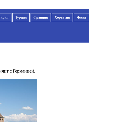
Сирия
Турция
Франция
Хорватия
Чехия
ичит с Германией.