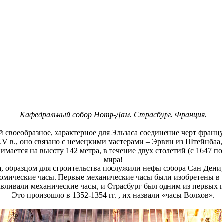
Кафедральный собор Нотр-Дам. Страсбург. Франция.
й своеобразное, характерное для Эльзаса соединение черт франц
 XV в., оно связано с немецкими мастерами – Эрвин из Штейнбаа
мается на высоту 142 метра, в течение двух столетий (с 1647 по
мира!
, образцом для строительства послужили нефы собора Сан Дени, 
мические часы. Первые механические часы были изобретены в XI
вливали механические часы, и Страсбург был одним из первых 
Это произошло в 1352-1354 гг. , их назвали «часы Волхов».