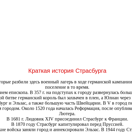
Краткая история Страсбурга
орые разбили здесь военный лагерь в ходе германской кампании в
поселение в то время.
нием епископа. В 357 г. на подступах к городу развернулась бо
й битве германский король был захвачен в плен, а Юлиан через 
ург и Эльзас, а также большую часть Швейцарии. В V в город пе
м городом. Около 1520 года началась Реформация, после опубл
Лютера.
В 1681 г. Людовик XIV присоединил Страсбург к Франции.
В 1870 году Страсбург капитулировал перед Пруссией.
кие войска заняли город и аннексировали Эльзас. В 1944 году С