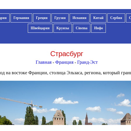
ария
Германия
Греция
Грузия
Испания
Китай
Сербия
Швейцария
Круизы
Cinema
Инфо
Страсбург
Главная
-
Франция
-
Гранд-Эст
од на востоке Франции, столица Эльзаса, региона, который гран