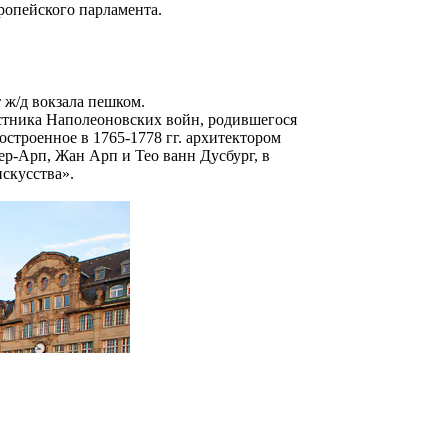
вропейского парламента.
т ж/д вокзала пешком.
астника Наполеоновских войн, родившегося
остроенное в 1765-1778 гг. архитектором
р-Арп, Жан Арп и Тео ванн Дусбург, в
искусства».