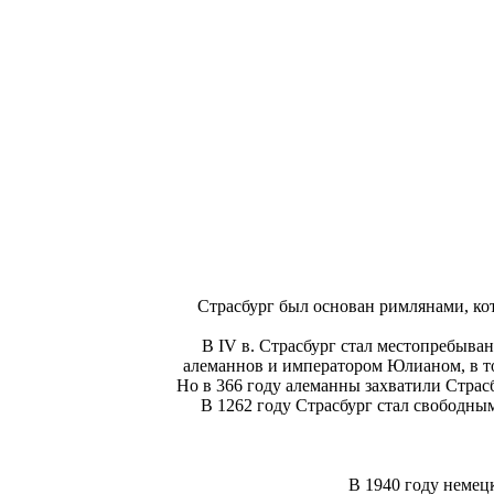
Страсбург был основан римлянами, кот
В IV в. Страсбург стал местопребыва
алеманнов и императором Юлианом, в то
Но в 366 году алеманны захватили Страсб
В 1262 году Страсбург стал свободны
В 1940 году немец