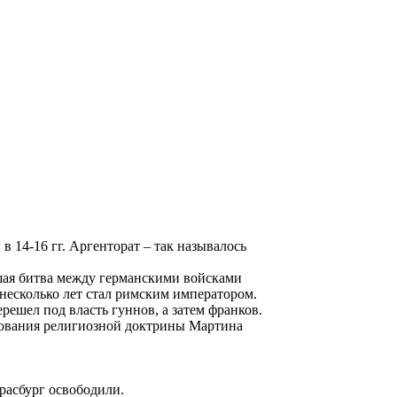
 14-16 гг. Аргенторат – так называлось
льшая битва между германскими войсками
несколько лет стал римским императором.
решел под власть гуннов, а затем франков.
икования религиозной доктрины Мартина
трасбург освободили.