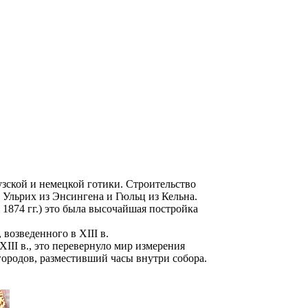
узской и немецкой готики. Строительство
, Ульрих из Энсингена и Гюльц из Кельна.
 1874 гг.) это была высочайшая постройка
возведенного в XIII в.
II в., это перевернуло мир измерения
городов, разместивший часы внутри собора.