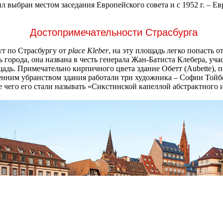
ыл выбран местом заседания Европейского совета и с 1952 г. – Е
Достопримечательности Страсбурга
т по Страсбургу от
place Kleber
, на эту площадь легко попасть о
 города, она названа в честь генерала Жан-Батиста Клебера, уч
щадь. Примечательно кирпичного цвета здание Обетт (Aubette), п
нним убранством здания работали три художника – Софии Тойбе
е чего его стали называть «Сикстинской капеллой абстрактного 