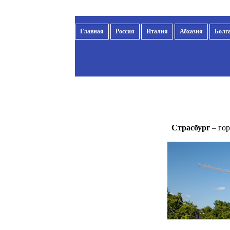
Главная
Россия
Италия
Абхазия
Болг
Страсбург
– гор