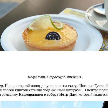
Кафе Paul. Страсбург. Франция.
rg
. На просторной площади установлена статуя Иоганна Гуттенбе
дал способ книгопечатания подвижными литерами. В центре площ
а громадину
Кафедрального собора Нотр-Дам
, который являетс