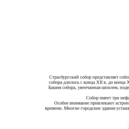
Страсбургский собор представляет собо
собора длилось с конца XII в. до конца
Башня собора, увенчанная шпилем, подни
Собор имеет три нефа
Особое внимание привлекают астроно
времени. Многие городские здания устана