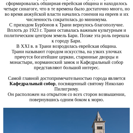
сформировалась обширная еврейская община и находилось
четыре синагоге, что в те времена было достаточно много, но
во время анжуйской власти начались гонения на евреев и их
численность сократилась до минимума.
С приходом Бурбонов к Трани вернулось благополучие.
Вплоть до 1923 г. Трани оставалась важным культурным и
политическим центром земель Бари. Позже эта роль перешла
к городу Бари.
В XXI в. в Трани возродилась еврейская община.
Трани называют городом искусства, на узких улочках
прячутся богатейшие церкви, старинные дворцы и
монастыри, норманнский замок и Кафедральный собор
представляют большой интерес.
Самой главной достопримечательностью города является
Кафедральный собор
, посвященный святому Николаю
Пилигриму.
Он расположен на открытом со всех сторон возвышении,
повернувшись одним боком к морю.