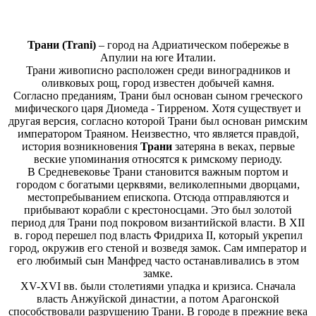
Трани (Trani)
– город на Адриатическом побережье в
Апулии на юге Италии.
Трани живописно расположен среди виноградников и
оливковых рощ, город известен добычей камня.
Согласно преданиям, Трани был основан сыном греческого
мифического царя Диомеда - Тирреном. Хотя существует и
другая версия, согласно которой Трани был основан римским
императором Траяном. Неизвестно, что является правдой,
история возникновения
Трани
затеряна в веках, первые
веские упоминания относятся к римскому периоду.
В Средневековье Трани становится важным портом и
городом с богатыми церквями, великолепными дворцами,
местопребыванием епископа. Отсюда отправляются и
прибывают корабли с крестоносцами. Это был золотой
период для Трани под покровом византийской власти. В XII
в. город перешел под власть Фридриха II, который укрепил
город, окружив его стеной и возведя замок. Сам император и
его любимый сын Манфред часто останавливались в этом
замке.
XV-XVI вв. были столетиями упадка и кризиса. Сначала
власть Анжуйской династии, а потом Арагонской
способствовали разрушению Трани. В городе в прежние века