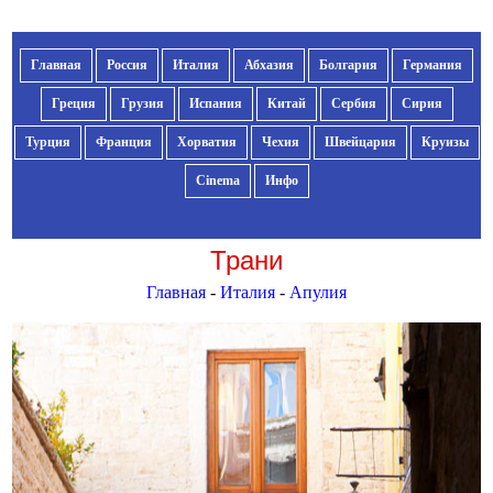
Главная
Россия
Италия
Абхазия
Болгария
Германия
Греция
Грузия
Испания
Китай
Сербия
Сирия
Турция
Франция
Хорватия
Чехия
Швейцария
Круизы
Cinema
Инфо
Трани
Главная
-
Италия
-
Апулия