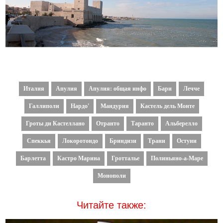
Италия
Апулия
Апулия: общая инфо
Бари
Лечче
Галлиполи
Нардо'
Мандурия
Кастель дель Монте
Гроты ди Кастеллано
Отранто
Таранто
Альберелло
Спеккья
Локоротондо
Бриндизи
Трани
Остуни
Барлетта
Кастро Марина
Гротталье
Полиньяно-а-Маре
Монополи
Читайте также: