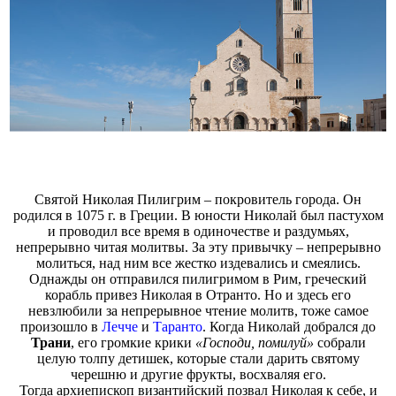
Святой Николая Пилигрим – покровитель города. Он
родился в 1075 г. в Греции. В юности Николай был пастухом
и проводил все время в одиночестве и раздумьях,
непрерывно читая молитвы. За эту привычку – непрерывно
молиться, над ним все жестко издевались и смеялись.
Однажды он отправился пилигримом в Рим, греческий
корабль привез Николая в Отранто. Но и здесь его
невзлюбили за непрерывное чтение молитв, тоже самое
произошло в
Лечче
и
Таранто
. Когда Николай добрался до
Трани
, его громкие крики
«Господи, помилуй»
собрали
целую толпу детишек, которые стали дарить святому
черешню и другие фрукты, восхваляя его.
Тогда архиепископ византийский позвал Николая к себе, и