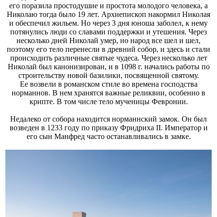
его поразила простодушие и простота молодого человека, а
Николаю тогда было 19 лет. Архиепископ накормил Николая
и обеспечил жильем. Но через 3 дня юноша заболел, к нему
потянулись люди со славами поддержки и утешения. Через
несколько дней Николай умер, но народ все шел и шел,
поэтому его тело перенесли в древний собор, и здесь и стали
происходить различные святые чудеса. Через несколько лет
Николай был канонизирован, и в 1098 г. начались работы по
строительству новой базилики, посвященной святому.
Ее возвели в романском стиле во времена господства
норманнов. В нем хранятся важные реликвии, особенно в
крипте. В том числе тело мученицы Февронии.
Недалеко от собора находится норманнский замок. Он был
возведен в 1233 году по приказу Фридриха II. Император и
его сын Манфред часто останавливались в замке.