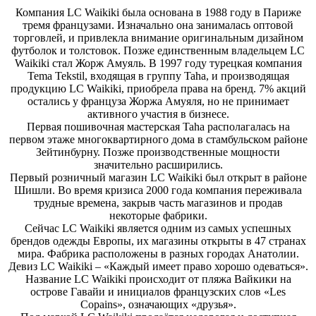
Компания LC Waikiki была основана в 1988 году в Париже
тремя французами. Изначально она занималась оптовой
торговлей, и привлекла внимание оригинальным дизайном
футболок и толстовок. Позже единственным владельцем LC
Waikiki стал Жорж Амуяль. В 1997 году турецкая компания
Tema Tekstil, входящая в группу Taha, и производящая
продукцию LC Waikiki, приобрела права на бренд. 7% акций
остались у француза Жоржа Амуяля, но не принимает
активного участия в бизнесе.
Первая пошивочная мастерская Taha располагалась на
первом этаже многоквартирного дома в стамбульском районе
Зейтинбурну. Позже производственные мощности
значительно расширились.
Первый розничный магазин LC Waikiki был открыт в районе
Шишли. Во время кризиса 2000 года компания переживала
трудные времена, закрыв часть магазинов и продав
некоторые фабрики.
Сейчас LC Waikiki является одним из самых успешных
брендов одежды Европы, их магазины открыты в 47 странах
мира. Фабрика расположены в разных городах Анатолии.
Девиз LC Waikiki – «Каждый имеет право хорошо одеваться».
Название LC Waikiki происходит от пляжа Вайкики на
острове Гавайи и инициалов французских слов «Les
Copains», означающих «друзья».