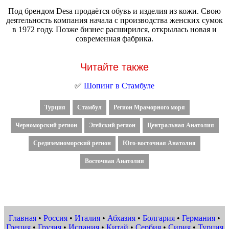
Под брендом Desa продаётся обувь и изделия из кожи. Свою
деятельность компания начала с производства женских сумок
в 1972 году. Позже бизнес расширился, открылась новая и
современная фабрика.
Читайте также
✅
Шопинг в Стамбуле
Турция
Стамбул
Регион Мраморного моря
Черноморский регион
Эгейский регион
Центральная Анатолия
Средиземноморский регион
Юго-восточная Анатолия
Восточная Анатолия
Главная
•
Россия
•
Италия
•
Абхазия
•
Болгария
•
Германия
•
Греция
•
Грузия
•
Испания
•
Китай
•
Сербия
•
Сирия
•
Турция