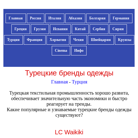
Главная
Россия
Италия
Абхазия
Болгария
Германия
Греция
Грузия
Испания
Китай
Сербия
Сирия
Турция
Франция
Хорватия
Чехия
Швейцария
Круизы
Cinema
Инфо
Турецкие бренды одежды
Главная
-
Турция
Турецкая текстильная промышленность хорошо развита,
обеспечивает значительную часть экономики и быстро
реагирует на тренды.
Какие популярные и узнаваемые турецкие бренды одежды
существуют?
LC Waikiki