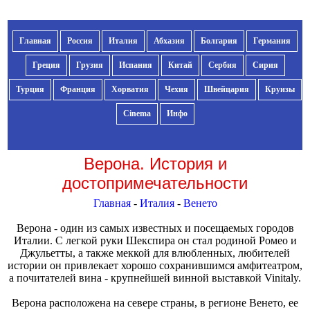
Главная
Россия
Италия
Абхазия
Болгария
Германия
Греция
Грузия
Испания
Китай
Сербия
Сирия
Турция
Франция
Хорватия
Чехия
Швейцария
Круизы
Cinema
Инфо
Верона. История и
достопримечательности
Главная
-
Италия
-
Венето
Верона - один из самых известных и посещаемых городов
Италии. С легкой руки Шекспира он стал родиной Ромео и
Джульетты, а также меккой для влюбленных, любителей
истории он привлекает хорошо сохранившимся амфитеатром,
а почитателей вина - крупнейшей винной выставкой Vinitaly.
Верона расположена на севере страны, в регионе Венето, ее