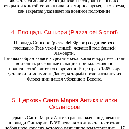
является символом Венецианской Республики. Львов с
открытой книгой устанавливали в мирное время, в то время,
как закрытая указывает на военное положение.
4. Площадь Синьори (Piazza dei Signori)
Площадь Синьори (piazza dei Signori) соединяется с
площадью Трав узкой улицей, лежащей под башней
Ламберти.
Площадь образовалась в средние века, когда вокруг нее стали
возводить роскошные палаццо, принадлежавшие
политической элите того времени. В центре в 1865 году
установили монумент Данте, который после изгнания из
Флоренции нашел убежище в Вероне.
5. Церковь Санта Мария Антика и арки
Скалигеров
Церковь Санта Мария Антика расположена недалеко от
площади Синьории. В VII веке на этом месте построили
небольшую капеллу, которую разрушило землетрясение 1117