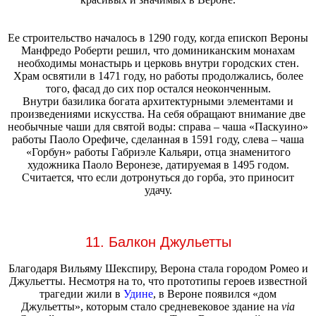
Ее строительство началось в 1290 году, когда епископ Вероны
Манфредо Роберти решил, что доминиканским монахам
необходимы монастырь и церковь внутри городских стен.
Храм освятили в 1471 году, но работы продолжались, более
того, фасад до сих пор остался неоконченным.
Внутри базилика богата архитектурными элементами и
произведениями искусства. На себя обращают внимание две
необычные чаши для святой воды: справа – чаша «Паскуино»
работы Паоло Орефиче, сделанная в 1591 году, слева – чаша
«Горбун» работы Габриэле Кальяри, отца знаменитого
художника Паоло Веронезе, датируемая в 1495 годом.
Считается, что если дотронуться до горба, это приносит
удачу.
11. Балкон Джульетты
Благодаря Вильяму Шекспиру, Верона стала городом Ромео и
Джульетты. Несмотря на то, что прототипы героев известной
трагедии жили в
Удине
, в Вероне появился «дом
Джульетты», которым стало средневековое здание на
via