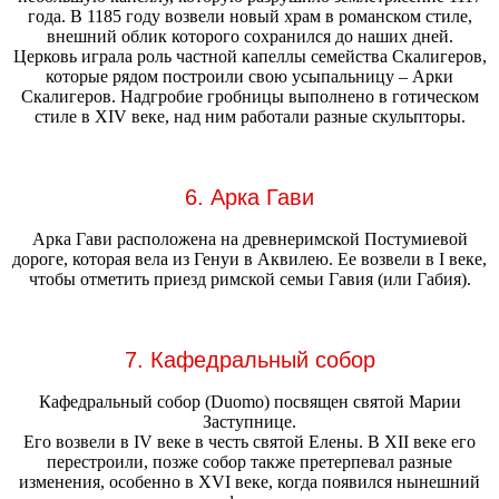
года. В 1185 году возвели новый храм в романском стиле,
внешний облик которого сохранился до наших дней.
Церковь играла роль частной капеллы семейства Скалигеров,
которые рядом построили свою усыпальницу – Арки
Скалигеров. Надгробие гробницы выполнено в готическом
стиле в XIV веке, над ним работали разные скульпторы.
6. Арка Гави
Арка Гави расположена на древнеримской Постумиевой
дороге, которая вела из Генуи в Аквилею. Ее возвели в I веке,
чтобы отметить приезд римской семьи Гавия (или Габия).
7. Кафедральный собор
Кафедральный собор (Duomo) посвящен святой Марии
Заступнице.
Его возвели в IV веке в честь святой Елены. В XII веке его
перестроили, позже собор также претерпевал разные
изменения, особенно в XVI веке, когда появился нынешний