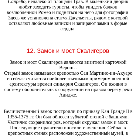
Cappello
, недалеко от площади Трав. В маленький дворик
любят заходить туристы, чтобы увидеть балкон
возлюбленной Ромео и подняться на него для фотографии.
Здесь же установлена статуя Джульетты, рядом с которой
оставляют любовные записки и запирают замки в форме
сердца.
12. Замок и мост Скалигеров
Замок и мост Скалигеров являются визитной карточкой
Вероны.
Старый замок назывался крепостью Сан Мартино-ин-Акуаро
и сейчас считается наиболее значимым примером военной
архитектуры времен синьория Скалигеров. Он входил в
систему оборонительных сооружений на правом берегу реки
Адидже.
Величественный замок построили по приказу Кан Гранде II в
1355-1375 гг. Он был обнесен зубчатой стеной с башнями.
Частично сохранился ров, который окружал замок и мост.
Последующие правители вносили изменения. Сейчас в
крепостных стенах расположен художественный музей, в