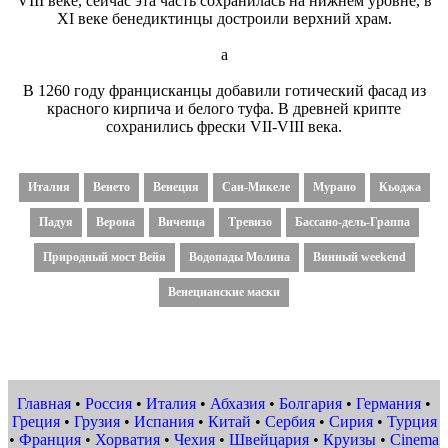
VIII веке, сейчас эта часть сохранилась на нижнем уровне, в
XI веке бенедиктинцы достроили верхний храм.
а
В 1260 году францисканцы добавили готический фасад из
красного кирпича и белого туфа. В древней крипте
сохранились фрески VII-VIII века.
Италия
Венето
Венеция
Сан-Микеле
Мурано
Кьоджа
Падуя
Верона
Виченца
Тревизо
Бассано-дель-Граппа
Природный мост Вейя
Водопады Молина
Винный weekend
Венецианские маски
Главная
•
Россия
•
Италия
•
Абхазия
•
Болгария
•
Германия
•
Греция
•
Грузия
•
Испания
•
Китай
•
Сербия
•
Сирия
•
Турция
•
Франция
•
Хорватия
•
Чехия
•
Швейцария
•
Круизы
•
Cinema