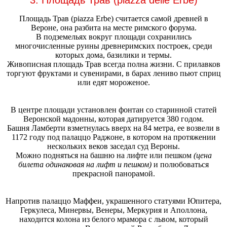
Площадь Трав (piazza Erbe) считается самой древней в
Вероне, она разбита на месте римского форума.
В подземельях вокруг площади сохранились
многочисленные руины древнеримских построек, среди
которых дома, базилики и термы.
Живописная площадь Трав всегда полна жизни. С прилавков
торгуют фруктами и сувенирами, в барах лениво пьют сприц
или едят мороженое.
В центре площади установлен фонтан со старинной статей
Веронской мадонны, которая датируется 380 годом.
Башня Ламберти взметнулась вверх на 84 метра, ее возвели в
1172 году под палаццо Раджоне, в котором на протяжении
нескольких веков заседал суд Вероны.
Можно подняться на башню на лифте или пешком
(цена
билета одинаковая на лифт и пешком)
и полюбоваться
прекрасной панорамой.
Напротив палаццо Маффеи, украшенного статуями Юпитера,
Геркулеса, Минервы, Венеры, Меркурия и Аполлона,
находится колона из белого мрамора с львом, который