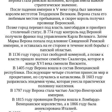
Верона стала римской колонией, которая имела важное
стратегическое значение.
После падения империи в V веке город был завоеван
королем вестготов Теодорихом Великим. Верона стала его
любимым местом пребывания, и скорее король получил
прозвище Веронский.
Позже город перешел под власть лангобардов и приобрел
столичный статус. В 774 году контроль над Вероной
получили франки под управлением Карла Великого. Затем
Марка Верона попала под влияние Священной Римской
империи, и оставалась на ее стороне в течение всей борьбы с
папской областью.
В 1136 году город стал свободной коммуной, а позже к
власти пришло знатное семейство Скалигера, которое в
конце XVI века сменили Висконти.
В 1405 году Верона вошла в состав Венецианской
республики. Последующие четыре столетия принесли мир и
процветание, но случались и катаклизмы. В 1603 году
разразилась эпидемия чумы, которая унесла практически
половину населения.
В 1797 году Верона стала частью Австро-Венгерской
империи.
В 1815 году провинция Верона вошла в Ломбардо-
Венецианское королевство, а в 1866 году была
аннексирована Италией.