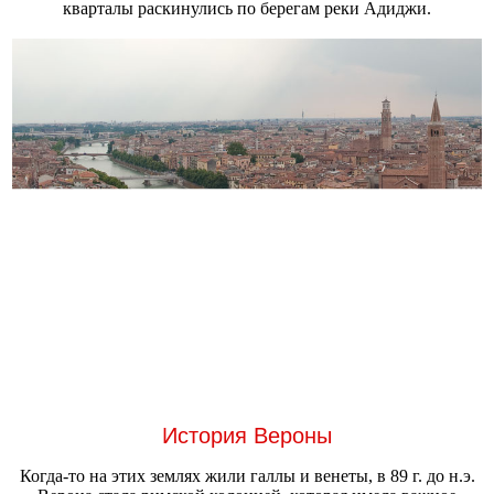
кварталы раскинулись по берегам реки Адиджи.
История Вероны
Когда-то на этих землях жили галлы и венеты, в 89 г. до н.э.