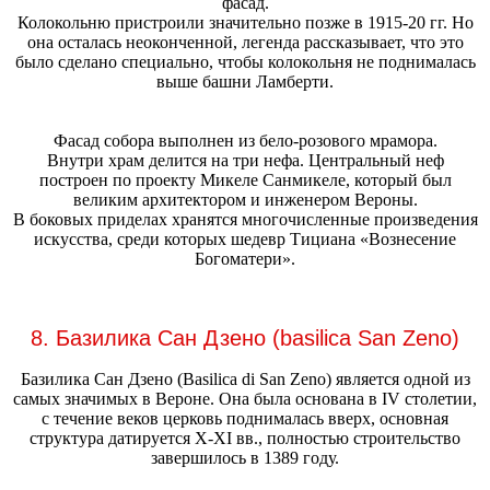
фасад.
Колокольню пристроили значительно позже в 1915-20 гг. Но
она осталась неоконченной, легенда рассказывает, что это
было сделано специально, чтобы колокольня не поднималась
выше башни Ламберти.
Фасад собора выполнен из бело-розового мрамора.
Внутри храм делится на три нефа. Центральный неф
построен по проекту Микеле Санмикеле, который был
великим архитектором и инженером Вероны.
В боковых приделах хранятся многочисленные произведения
искусства, среди которых шедевр Тициана «Вознесение
Богоматери».
8. Базилика Сан Дзено (basilica San Zeno)
Базилика Сан Дзено (Basilica di San Zeno) является одной из
самых значимых в Вероне. Она была основана в IV столетии,
с течение веков церковь поднималась вверх, основная
структура датируется X-XI вв., полностью строительство
завершилось в 1389 году.