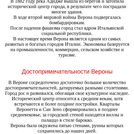
В 1882 году река Адидже вышла из берегов и затопила
исторический центр города, в результате чего пострадали
многие здания.
В ходе второй мировой войны Верона подвергалась
бомбардировкам.
После падения фашизма город стал ядром Итальянской
социальной республики.
В настоящее время Верона является одним из самых
развитых и богатых городов Италии. Экономика базируется
на промышленности, коммерции, сельском хозяйстве и
туризме.
Достопримечательности Вероны
В Вероне сосредоточено достаточно большое количество
достопримечательностей, датируемых разными столетиями.
Город рос и развивался, обогащая свое культурное наследие.
Исторический центр относится к средним векам, хотя
встречаются и более поздние постройки. Кварталы
Веронетта и Сан Зено сформировались в позднее
средневековье, за городской стеной находятся виллы и
палаццо в стиле барокко.
Верона была окружена пятью стенами, руины которых
сохранились до наших дней.