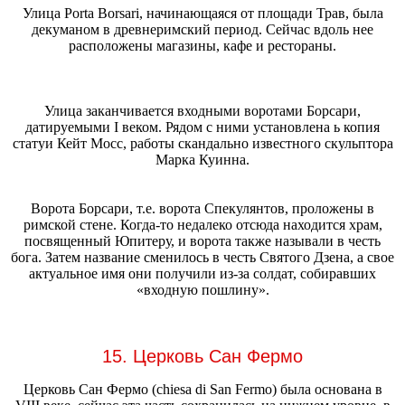
Улица Porta Borsari, начинающаяся от площади Трав, была
декуманом в древнеримский период. Сейчас вдоль нее
расположены магазины, кафе и рестораны.
Улица заканчивается входными воротами Борсари,
датируемыми I веком. Рядом с ними установлена ь копия
статуи Кейт Мосс, работы скандально известного скульптора
Марка Куинна.
Ворота Борсари, т.е. ворота Спекулянтов, проложены в
римской стене. Когда-то недалеко отсюда находится храм,
посвященный Юпитеру, и ворота также называли в честь
бога. Затем название сменилось в честь Святого Дзена, а свое
актуальное имя они получили из-за солдат, собиравших
«входную пошлину».
15. Церковь Сан Фермо
Церковь Сан Фермо (chiesa di San Fermo) была основана в