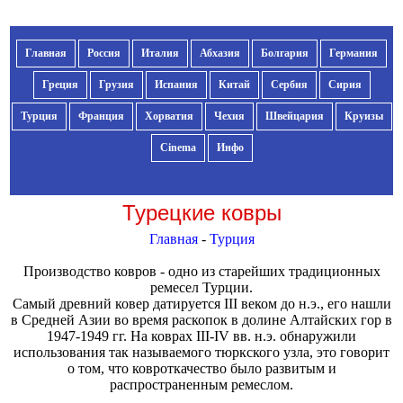
Главная
Россия
Италия
Абхазия
Болгария
Германия
Греция
Грузия
Испания
Китай
Сербия
Сирия
Турция
Франция
Хорватия
Чехия
Швейцария
Круизы
Cinema
Инфо
Турецкие ковры
Главная
-
Турция
Производство ковров - одно из старейших традиционных
ремесел Турции.
Самый древний ковер датируется III веком до н.э., его нашли
в Средней Азии во время раскопок в долине Алтайских гор в
1947-1949 гг. На коврах III-IV вв. н.э. обнаружили
использования так называемого тюркского узла, это говорит
о том, что ковроткачество было развитым и
распространенным ремеслом.