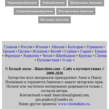
Черноморский регион
Эгейский регион
Центральная Анатолия
Средиземноморский регион
Юго-восточная Анатолия
Восточная Анатолия
Главная
•
Россия
•
Италия
•
Абхазия
•
Болгария
•
Германия
•
Греция
•
Грузия
•
Испания
•
Китай
•
Сербия
•
Сирия
•
Турция
•
Франция
•
Хорватия
•
Чехия
•
Швейцария
•
Круизы
•
Cinema
•
Путешествия
•
О нас
•
© Белый лотос - Biancoloto.com - Сайт о путешествиях //
2008-2026
Авторство всех материалов принадлежит Анне и Павлу
Попковым и охраняется Законом о защите авторских прав.
Полное или частичное копирование разрешается только с
согласия автора.
Контактный e-mail: biancoloto@gmail.com,
pav.popkov@yandex.ru.
Наши другие проекты:
www.vinoitaliano.ru
.