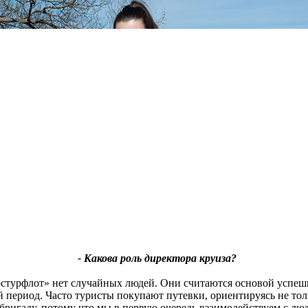
- Какова роль директора круиза?
турфлот» нет случайных людей. Они считаются основой успешн
 период. Часто туристы покупают путевки, ориентируясь не толь
бригаду, потому что мы в первую очередь взаимодействуем с лю