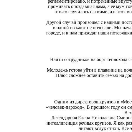
регламентировано, и потраченные впусту
проживать опоздавшая дама, а ее муж гов
что-то случилось с часами, а в этот 
Другой случай произошел с нашими посто
в одной из кают не ночевали. Мы нач
городе, и к нам приходят наши потеряшки
Найти сотрудников на борт теплохода с
Молодежь готова уйти в плавание на полг
Плюс сложнее оставить семью на дос
Одним из директоров круизов в «Мост
«человек-пароход». В прошлом году он см
В э
Легендарная Елена Николаевна Смирнов
интеллигенция речных круизов. Я как раз
читают вслух стихи. Все 