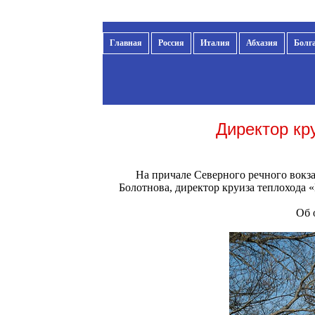
Главная
Россия
Италия
Абхазия
Болг
Директор кр
На причале Северного речного вокза
Болотнова, директор круиза теплохода «
Об 