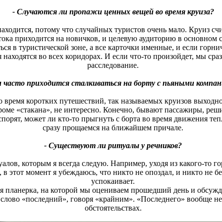
- Случаются ли пропажи ценных вещей во время круиза?
находится, потому что случайных туристов очень мало. Круиз с
ока приходится на новичков, и целевую аудиторию в основном с
ся в туристической зоне, а все карточки именные, и если горни
находятся во всех коридорах. И если что-то произойдет, мы сра
расследование.
м часто приходится сталкиваться на борту с пьяными компа
 время коротких путешествий, так называемых круизов выходно
роме «стакана», не интересно. Конечно, бывают пассажиры, реши
 спорят, может ли кто-то прыгнуть с борта во время движения те
сразу прощаемся на ближайшем причале.
- Существуют ли ритуалы у речников?
уалов, которым я всегда следую. Например, уходя из какого-то г
, в этот момент я убеждаюсь, что никто не опоздал, и никто не 
успокаивает.
яя планерка, на которой мы оцениваем прошедший день и обсу
слово «последний», говоря «крайним». «Последнего» вообще не 
обстоятельствах.