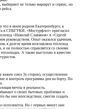
, выбирают не только маршрут и сервис, но
 рейса.
у что в моем родном Екатеринбурге, к
тета в СПБГУКИ, «Мостурфлот» пригласил
теплоход «Николай Славянов» в «Сергей
оим руководством. Опыт оказался удачным,
ом, я долгое время возглавляла теплоход
, и он полностью справляется со своими
 теплоходах. А также выступаю в качестве
туристов.
у важен союз 3х сторон), осуществление
ние и контроль программы дня на борту. По
а.
оплощая мечты в реальность.
забывают о своих бытовых проблемах и
что бы они впоследствии, смогли создать
ьно исполнится. Но с первых минут они