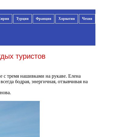
Сирия
Турция
Франция
Хорватия
Чехия
тдых туристов
е с тремя нашивками на рукаве. Елена
всегда бодрая, энергичная, отзывчивая на
нова.