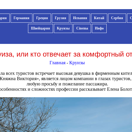
ария
Германия
Греция
Грузия
Испания
Китай
Сербия
Швейцария
Круизы
Cinema
Инфо
уиза, или кто отвечает за комфортный о
Главная
-
Круизы
ла всех туристов встречает высокая девушка в фирменным кител
Княжна Виктория», является лицом компании в глазах туристов, 
любую просьбу и пожелание пассажира.
особенностях и сложностях профессии рассказывает Елена Болот