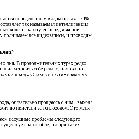
читается определенным видом отдыха, 70%
оставляет так называемая интеллигенция.
чная вошла в каюту, ее передвижение
зу поднимаем все видеозаписи, и проводим
ниями?
го дня. В продолжительных турах редко
вшие устроить себе релакс, постоянно
плохода в воду. С такими пассажирами мы
орода, обязательно прощаюсь с ним - выходя
бежит по пристани за теплоходом. Это меня
ждаем насущные проблемы следующего.
существует на корабле, ни при каких