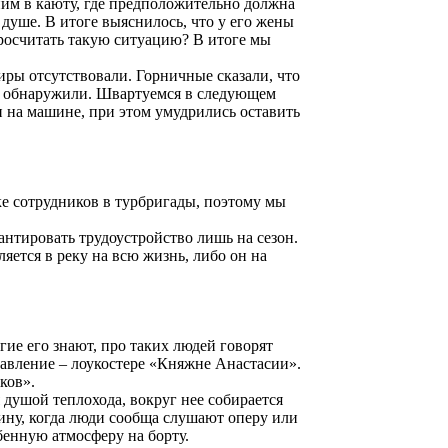
ним в каюту, где предположительно должна
в душе. В итоге выяснилось, что у его жены
 просчитать такую ситуацию? В итоге мы
ры отсутствовали. Горничные сказали, что
не обнаружили. Швартуемся в следующем
и на машине, при этом умудрились оставить
.
ке сотрудников в турбригады, поэтому мы
антировать трудоустройство лишь на сезон.
ется в реку на всю жизнь, либо он на
ие его знают, про таких людей говорят
равление – лоукостере «Княжне Анастасии».
ков».
душой теплохода, вокруг нее собирается
тину, когда люди сообща слушают оперу или
бенную атмосферу на борту.