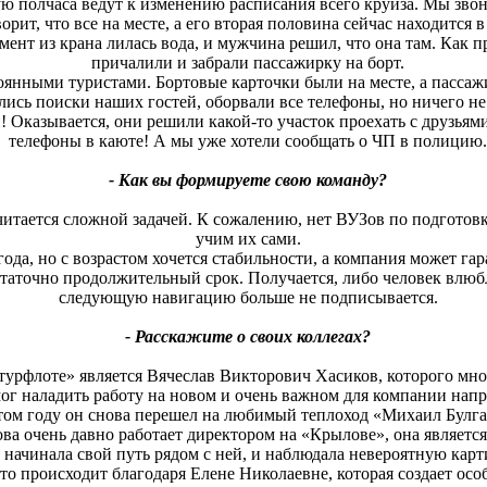
ю полчаса ведут к изменению расписания всего круиза. Мы зво
орит, что все на месте, а его вторая половина сейчас находится 
момент из крана лилась вода, и мужчина решил, что она там. Как
причалили и забрали пассажирку на борт.
янными туристами. Бортовые карточки были на месте, а пассажи
ались поиски наших гостей, оборвали все телефоны, но ничего 
! Оказывается, они решили какой-то участок проехать с друзьям
телефоны в каюте! А мы уже хотели сообщать о ЧП в полицию
- Как вы формируете свою команду?
читается сложной задачей. К сожалению, нет ВУЗов по подготов
учим их сами.
ода, но с возрастом хочется стабильности, а компания может гар
таточно продолжительный срок. Получается, либо человек влюбля
следующую навигацию больше не подписывается.
- Расскажите о своих коллегах?
урфлоте» является Вячеслав Викторович Хасиков, которого мног
ог наладить работу на новом и очень важном для компании нап
том году он снова перешел на любимый теплоход «Михаил Булга
а очень давно работает директором на «Крылове», она является 
 начинала свой путь рядом с ней, и наблюдала невероятную кар
это происходит благодаря Елене Николаевне, которая создает осо