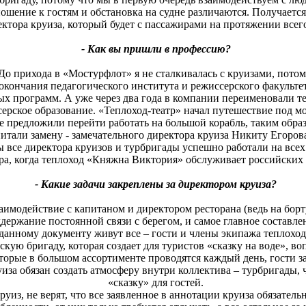
ошение к гостям и обстановка на судне различаются. Получается
ектора круиза, который будет с пассажирами на протяжении всего
- Как вы пришли в профессию?
 До прихода в «Мостурфлот» я не сталкивалась с круизами, потом
 окончания педагогического института и режиссерского факуль
ых программ. А уже через два года в компании переименовали 
серское образование. «Теплоход-театр» начал путешествие под м
е предложили перейти работать на большой корабль, таким образ
тали замену - замечательного директора круиза Никиту Егорова
ы все директора круизов и турбригады успешно работали на всех
ра, когда теплоход «Княжна Виктория» обслуживает российских 
- Какие задачи закреплены за директором круиза?
аимодействие с капитаном и директором ресторана (ведь на борт
ержание постоянной связи с берегом, и самое главное составле
данному документу живут все – гости и члены экипажа теплоход
скую бригаду, которая создает для туристов «сказку на воде», в
оторые в большом ассортименте проводятся каждый день, гости 
иза обязан создать атмосферу внутри коллектива – турбригады, 
«сказку» для гостей.
уиз, не верят, что все заявленное в аннотации круиза обязател