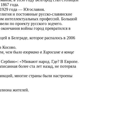
 1867 года.
с 1929 года — Югославия.
елигия и постоянные русско-славянские
ном интеллектуальных профессий. Большой
вели по проекту русского зодчего.
 окончания войны город превратился в
ей в Белграде, которое распалось в 2006
в Косово.
в, чем было взорвано в Хиросиме в конце
а Сербию»: «Убивают народ. Где? В Европе.
писанная более ста лет назад, не потеряла
санкций, многие страны были настроены
иллиона жителей.