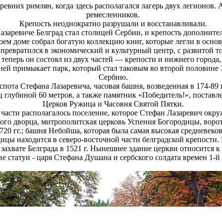
ревних римлян, когда здесь располагался лагерь двух легионов.
ремесленников.
Крепость неоднократно разрушали и восстанавливали.
Лазаревиче Белград стал столицей Сербии, и крепость дополнит
оем доме собрал богатую коллекцию книг, которые легли в осно
 превратился в экономический и культурный центр, с развитой т
теперь он состоял из двух частей — крепости и нижнего города,
 ней примыкает парк, который стал таковым во второй половине 
Сербию.
спота Стефана Лазаревича, часовая башня, возведенная в 174-89
ц глубиной 60 метров, а также памятник «Победитель!», поставл
Церков Ружица и Часовня Святой Пятки.
части располагалось поселение, которое Стефан Лазаревич окру
ого дворца, митрополитская церковь Успения Богородицы, ворота
20 гг.; башня Небойша, которая была самая высокая средневеков
цы находится в северо-восточной части белградской крепости. 
 захвате Белграда в 1521 г. Нынешнее здание церкви относится к
е статуи - царя Стефана Душана и сербского солдата времен 1-