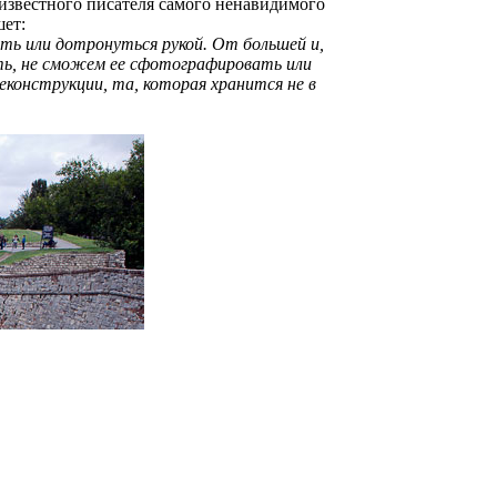
о известного писателя самого ненавидимого
шет:
еть или дотронуться рукой. От большей и,
уть, не сможем ее сфотографировать или
еконструкции, та, которая хранится не в