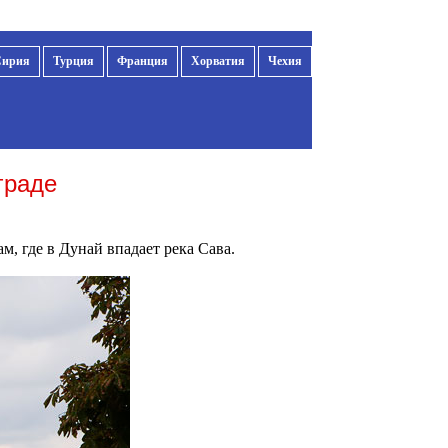
Сирия
Турция
Франция
Хорватия
Чехия
граде
м, где в Дунай впадает река Сава.