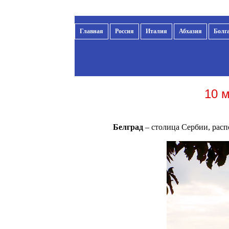
Главная
Россия
Италия
Абхазия
Болг
10 м
Белград
– столица Сербии, распо