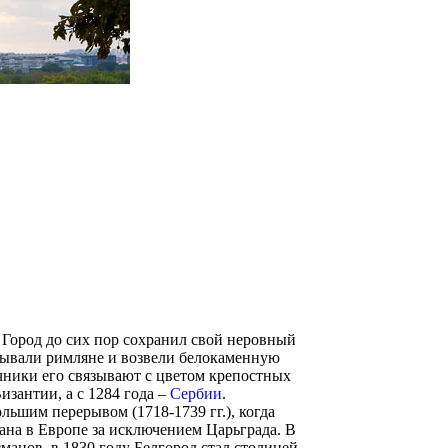
». Город до сих пор сохранил свой неровный
евывали римляне и возвели белокаменную
очники его связывают с цветом крепостных
Византии, а с 1284 года –
Сербии
.
ольшим перерывом (1718-1739 гг.), когда
ана в Европе за исключением Царьграда. В
сманов, в 1830 году Белгород стал столицей