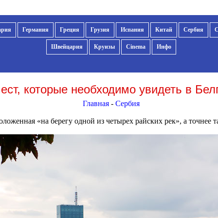
ария
Германия
Греция
Грузия
Испания
Китай
Сербия
Швейцария
Круизы
Cinema
Инфо
ест, которые необходимо увидеть в Бел
Главная
-
Сербия
ложенная «на берегу одной из четырех райских рек», а точнее та