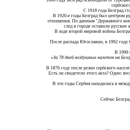
сербског
С 1918 года Белград ст
В 1920-е годы Белград был центром р
отношения. По данным "Державного коми
след в городе оставили русские 
В ходе второй мировой войны Белгра
После распада Югославии, в 1992 году 
В 1999
«За 78 дней воздушных налетов на Белг
В 1876 году после резни сербского насел
Есть ли свидетели этого акта? Один: вес
В эти годы Сербия находилась в межд
Сейчас Белгра