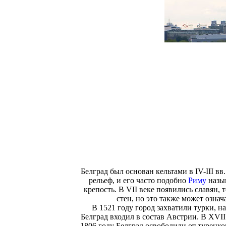
Белград был основан кельтами в IV-III в
рельеф, и его часто подобно
Риму
назыв
крепость. В VII веке появились славян,
стен, но это также может означ
В 1521 году город захватили турки, н
Белград входил в состав Австрии. В XVI
1806 году Белград освободили от турецког