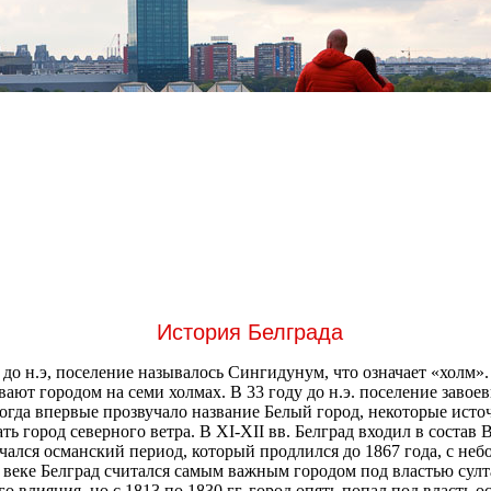
История Белграда
в. до н.э, поселение называлось Сингидунум, что означает «холм
ают городом на семи холмах. В 33 году до н.э. поселение заво
 тогда впервые прозвучало название Белый город, некоторые ист
ать город северного ветра. В XI-XII вв. Белград входил в состав 
ачался османский период, который продлился до 1867 года, с неб
I веке Белград считался самым важным городом под властью султ
о влияния, но с 1813 по 1830 гг. город опять попал под власть о