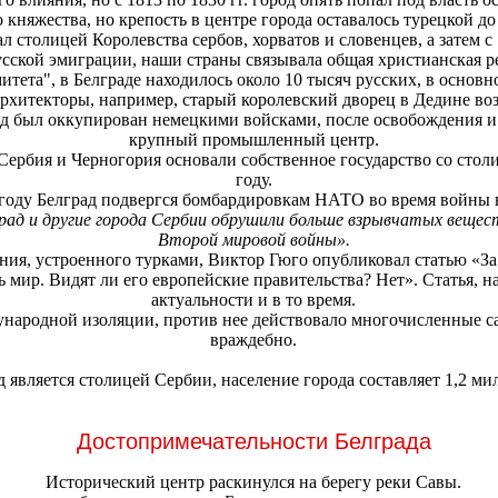
о княжества, но крепость в центре города оставалось турецкой до
ал столицей Королевства сербов, хорватов и словенцев, а затем 
усской эмиграции, наши страны связывала общая христианская р
тета", в Белграде находилось около 10 тысяч русских, в основ
архитекторы, например, старый королевский дворец в Дедине воз
д был оккупирован немецкими войсками, после освобождения и
крупный промышленный центр.
Сербия и Черногория основали собственное государство со столиц
году.
 году Белград подвергся бомбардировкам НАТО во время войны 
рад и другие города Сербии обрушили больше взрывчатых вещест
Второй мировой войны».
ения, устроенного турками, Виктор Гюго опубликовал статью «З
ь мир. Видят ли его европейские правительства? Нет». Статья, на
актуальности и в то время.
ународной изоляции, против нее действовало многочисленные 
враждебно.
д является столицей Сербии, население города составляет 1,2 м
Достопримечательности Белграда
Исторический центр раскинулся на берегу реки Савы.