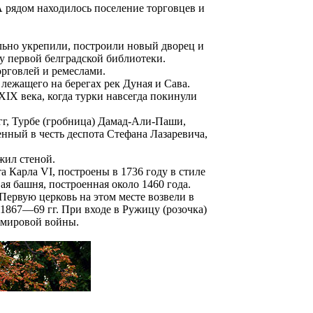
 А рядом находилось поселение торговцев и
ельно укрепили, построили новый дворец и
ву первой белградской библиотеки.
орговлей и ремеслами.
 лежащего на берегах рек Дуная и Сава.
XIX века, когда турки навсегда покинули
 гг, Турбе (гробница) Дамад-Али-Паши,
енный в честь деспота Стефана Лазаревича,
жил стеной.
 Карла VI, построены в 1736 году в стиле
ая башня, построенная около 1460 года.
Первую церковь на этом месте возвели в
 1867—69 гг. При входе в Ружицу (розочка)
й мировой войны.