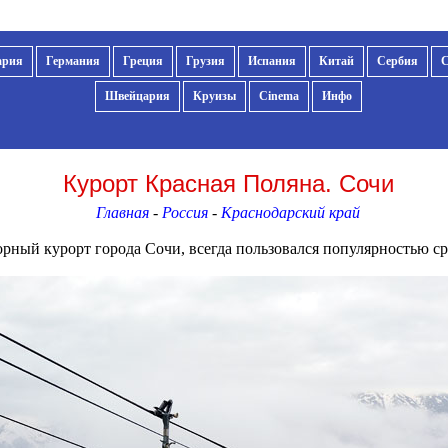
ария
Германия
Греция
Грузия
Испания
Китай
Сербия
Швейцария
Круизы
Cinema
Инфо
Курорт Красная Поляна. Сочи
Главная
-
Россия
-
Краснодарский край
рный курорт города Сочи, всегда пользовался популярностью ср