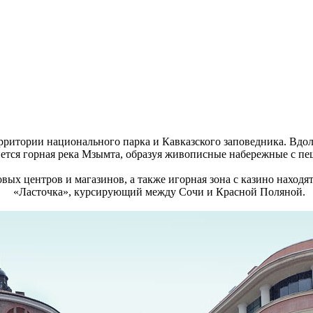
рритории национального парка и Кавказского заповедника. Вдол
тянется горная река Мзымта, образуя живописные набережные с 
овых центров и магазинов, а также игорная зона с казино находя
«Ласточка», курсирующий между Сочи и Красной Поляной.