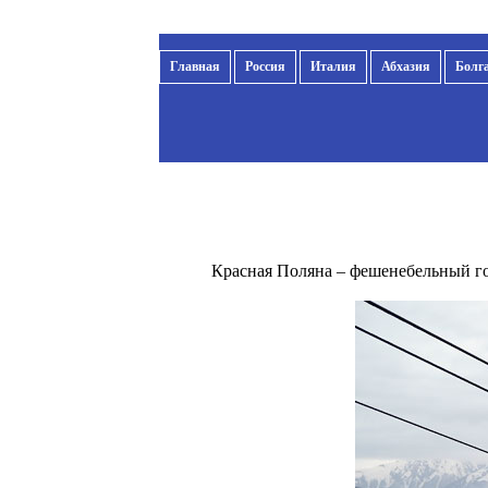
Главная
Россия
Италия
Абхазия
Болг
Красная Поляна – фешенебельный го