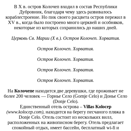
В X в. остров Колочеп входил в состав Республики
Дубровник, благодаря чему здесь развивалось
кораблестроение. Но пик своего расцвета остров пережил в
XV в., когда было построено много церквей и особняков,
некоторые из которых сохранились до наших дней.
Церковь Св. Марии (X в.). Остров Колочеп. Хорватия.
Остров Колочеп. Хорватия.
Остров Колочеп. Хорватия.
Остров Колочеп. Хорватия.
Остров Колочеп. Хорватия.
На
Колочепе
находится две деревушки, где проживает не
более 200 человек — Горнье Село (Gornje Celo) и Донье Село
(Donje Celo).
Единственный отель острова –
Villas Kolocep
(www.kolocep.com)
, находится на берегу песчаного пляжа в
Donje Celo. Отель состоит из нескольких вилл,
расположенных на живописном берегу. Отель предлагает
спокойный отдых, имеет бассейн, бесплатный wi-fi и