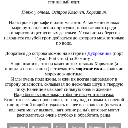
теннисный корт.
Пляж у отеля. Остров Колочеп. Хорватия.
На острове три кафе и один магазин. А также несколько
маршрутов для пеших прогулок, пролегающих среди
кипарисов и цитрусовых деревьев. У скалистых берегов
находится голубой грот, добраться до которого можно только
по воде.
Добраться до острова можно на катере из
Дубровника
(порт
Груж - Port Gruz) за 30 минут.
Надо помнить, что на каменистых пляжах Хорватии (а
иногда и на песчаных) встречаются
морские ежи
– колючие
морские животные.
Иглы очень подвижны, и ежи их всегда направляют в
сторону опасности, складывая по несколько штук в твердую
пику. Ранение вызывает сильную боль и жжение.
Надо быть острожным, чтобы не наступить на ежа.
Если это все-таки произошло, то рану надо промыть соленой
или пресной водой и удалить из нее все колючки (остатки
колючек могут вызвать нагноение раны), которые могут
располагаться очень глубоко и обработать раны.
Хорватия
Дубровник
Млет
Локрум
Колочеп
Лопуд