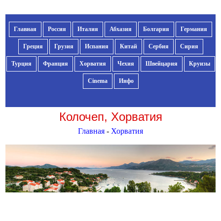
Главная
Россия
Италия
Абхазия
Болгария
Германия
Греция
Грузия
Испания
Китай
Сербия
Сирия
Турция
Франция
Хорватия
Чехия
Швейцария
Круизы
Cinema
Инфо
Колочеп, Хорватия
Главная
-
Хорватия