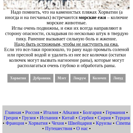
Надо помнить, что на каменистых пляжах Хорватии (а
иногда и на песчаных) встречаются
морские ежи
– колючие
морские животные.
Иглы очень подвижны, и ежи их всегда направляют в
сторону опасности, складывая по несколько штук в твердую
пику. Ранение вызывает сильную боль и жжение.
Надо быть острожным, чтобы не наступить на ежа.
Если это все-таки произошло, то рану надо промыть соленой
или пресной водой и удалить из нее все колючки (остатки
колючек могут вызвать нагноение раны), которые могут
располагаться очень глубоко и обработать раны.
Хорватия
Дубровник
Млет
Локрум
Колочеп
Лопуд
Главная
•
Россия
•
Италия
•
Абхазия
•
Болгария
•
Германия
•
Греция
•
Грузия
•
Испания
•
Китай
•
Сербия
•
Сирия
•
Турция
•
Франция
•
Хорватия
•
Чехия
•
Швейцария
•
Круизы
•
Cinema
•
Путешествия
•
О нас
•