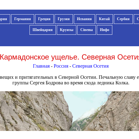
ария
Германия
Греция
Грузия
Испания
Китай
Сербия
Швейцария
Круизы
Cinema
Инфо
Кармадонское ущелье. Северная Осети
Главная
-
Россия
-
Северная Осетия
овещих и притягательных в Северной Осетии. Печальную славу е
группы Сергея Бодрова во время схода ледника Колка.