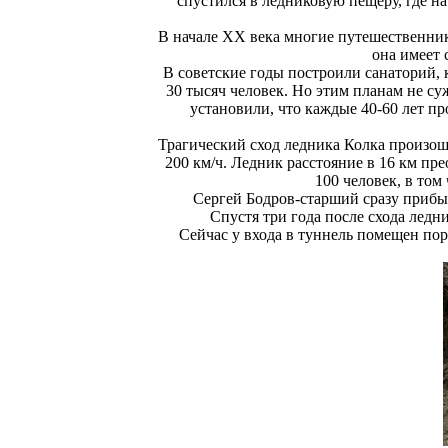
спустился в ледниковую пещеру, где на
В начале XX века многие путешественник
она имеет 
В советские годы построили санаторий, 
30 тысяч человек. Но этим планам не су
установили, что каждые 40-60 лет пр
Трагический сход ледника Колка произоше
200 км/ч. Ледник расстояние в 16 км пр
100 человек, в то
Сергей Бодров-старший сразу прибыл
Спустя три года после схода ледн
Сейчас у входа в туннель помещен порт