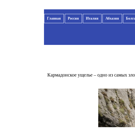
Главная
Россия
Италия
Абхазия
Болг
Кармадонское ущелье – одно из самых зл