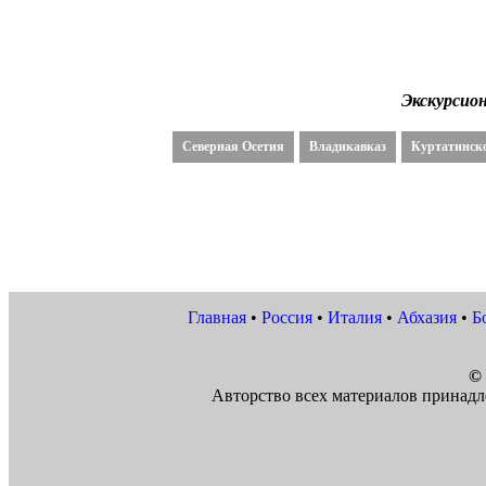
Экскурсио
Северная Осетия
Владикавказ
Куртатинск
Главная
•
Россия
•
Италия
•
Абхазия
•
Б
© 
Авторство всех материалов принадл