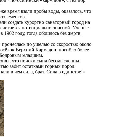
ой - по-осетински «карм дон», с тех пор
же время взяли пробы воды, оказалось, что
роэлементов.
ели создать курортно-санаторный город на
ь считается потенциально опасной. Ученые
 1902 году, тогда обошлось без жертв.
й пронеслась по ущелью со скоростью около
 посёлок Верхний Кармадон, погибло более
м Бодровым-младшим.
понял, что поиски сына бессмысленны.
стью забит остатками горных пород.
али в чем сила, брат. Сила в единстве!»