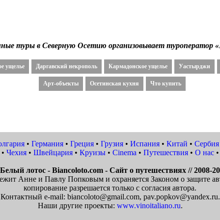
нные туры в Северную Осетию организовывает туроператор 
ое ущелье
Даргавский некрополь
Кармадонское ущелье
Уастырджи
Арт-объекты
Осетинская кухня
Что купить
олгария
•
Германия
•
Греция
•
Грузия
•
Испания
•
Китай
•
Сербия
•
Чехия
•
Швейцария
•
Круизы
•
Cinema
•
Путешествия
•
О нас
•
Белый лотос - Biancoloto.com - Сайт о путешествиях // 2008-2
ежит Анне и Павлу Попковым и охраняется Законом о защите ав
копирование разрешается только с согласия автора.
Контактный e-mail: biancoloto@gmail.com, pav.popkov@yandex.ru.
Наши другие проекты:
www.vinoitaliano.ru
.