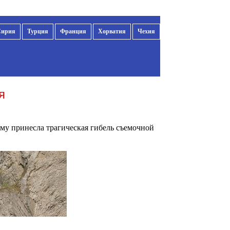
Сирия
Турция
Франция
Хорватия
Чехия
я
му принесла трагическая гибель съемочной