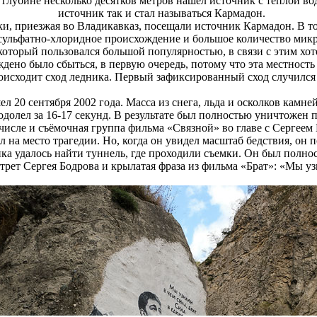
 глубине несколько десятков метров нашел источник с теплой вод
источник так и стал называться Кармадон.
и, приезжая во Владикавказ, посещали источник Кармадон. В то
сульфатно-хлоридное происхождение и большое количество мик
который пользовался большой популярностью, в связи с этим хот
ждено было сбыться, в первую очередь, потому что эта местност
оисходит сход ледника. Первый зафиксированный сход случился в
л 20 сентября 2002 года. Масса из снега, льда и осколков камне
еодолел за 16-17 секунд. В результате был полностью уничтожен
м числе и съёмочная группа фильма «Связной» во главе с Сергее
 на место трагедии. Но, когда он увидел масштаб бедствия, он 
ика удалось найти туннель, где проходили съемки. Он был полно
рет Сергея Бодрова и крылатая фраза из фильма «Брат»: «Мы узн