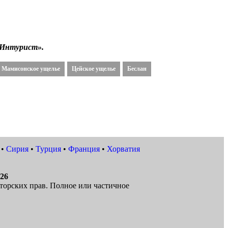
«Интурист».
Мамисонское ущелье
Цейское ущелье
Беслан
•
Сирия
•
Турция
•
Франция
•
Хорватия
026
торских прав. Полное или частичное