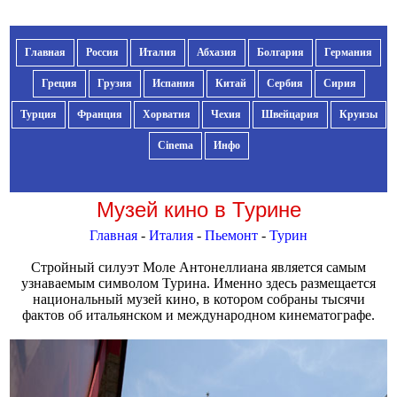
Главная
Россия
Италия
Абхазия
Болгария
Германия
Греция
Грузия
Испания
Китай
Сербия
Сирия
Турция
Франция
Хорватия
Чехия
Швейцария
Круизы
Cinema
Инфо
Музей кино в Турине
Главная
-
Италия
-
Пьемонт
-
Турин
Стройный силуэт Моле Антонеллиана является самым
узнаваемым символом Турина. Именно здесь размещается
национальный музей кино, в котором собраны тысячи
фактов об итальянском и международном кинематографе.