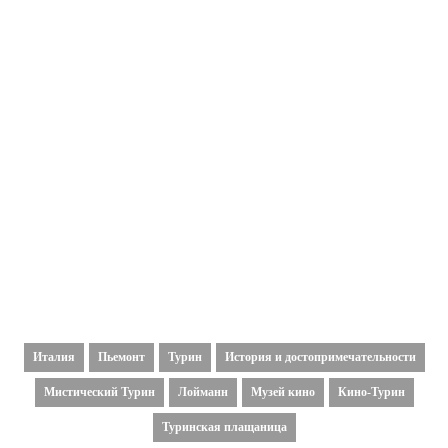
Италия
Пьемонт
Турин
История и достопримечательности
Мистический Турин
Лойманн
Музей кино
Кино-Турин
Туринская плащаница