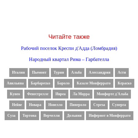
Читайте также
Рабочий поселок Креспи д'Адда (Ломбрадия)
Народный квартал Рима – Гарбателла
Италия
Пьемонт
Турин
Альба
Алессандрия
Асти
Авильяна
Барбареско
Бароло
Казале Монферрато
Кераско
Кунео
Фенестрелле
Ивреа
Ла Морра
Монфорте д'Альба
Нейве
Новара
Новелло
Пинероло
Стреза
Суперга
Суза
Тортона
Верчелли
Дольяни
Инфернот в Монферрато