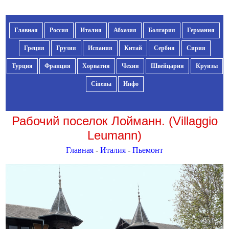
Главная
Россия
Италия
Абхазия
Болгария
Германия
Греция
Грузия
Испания
Китай
Сербия
Сирия
Турция
Франция
Хорватия
Чехия
Швейцария
Круизы
Cinema
Инфо
Рабочий поселок Лойманн. (Villaggio
Leumann)
Главная
-
Италия
-
Пьемонт