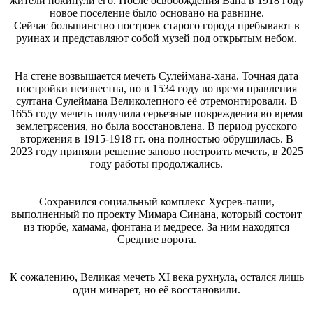
жители покинули его. После освобождения Вана в 1918 году
новое поселение было основано на равнине.
Сейчас большинство построек старого города пребывают в
руинах и представляют собой музей под открытым небом.
На стене возвышается мечеть Сулеймана-хана. Точная дата
постройки неизвестна, но в 1534 году во время правления
султана Сулеймана Великолепного её отремонтировали. В
1655 году мечеть получила серьезные повреждения во время
землетрясения, но была восстановлена. В период русского
вторжения в 1915-1918 гг. она полностью обрушилась. В
2023 году приняли решение заново построить мечеть, в 2025
году работы продолжались.
Сохранился социальный комплекс Хусрев-паши,
выполненный по проекту Мимара Синана, который состоит
из тюрбе, хамама, фонтана и медресе. За ним находятся
Средние ворота.
К сожалению, Великая мечеть XI века рухнула, остался лишь
один минарет, но её восстановили.