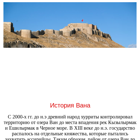
История Вана
С 2000-х гг. до н.э древний народ хурриты контролировал
территорию от озера Ван до места впадения рек Кызылырмак
и Ешилырмак в Черное море. В XIII веке до н.э. государство
распалось на отдельные княжества, которые пытались
захватить ассирийцы. Таким образом, район от озера Ван до