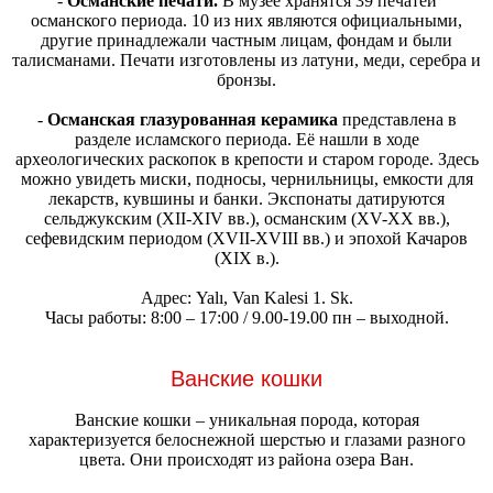
-
Османские печати.
В музее хранятся 39 печатей
османского периода. 10 из них являются официальными,
другие принадлежали частным лицам, фондам и были
талисманами. Печати изготовлены из латуни, меди, серебра и
бронзы.
-
Османская глазурованная керамика
представлена в
разделе исламского периода. Её нашли в ходе
археологических раскопок в крепости и старом городе. Здесь
можно увидеть миски, подносы, чернильницы, емкости для
лекарств, кувшины и банки. Экспонаты датируются
сельджукским (XII-XIV вв.), османским (XV-XX вв.),
сефевидским периодом (XVII-XVIII вв.) и эпохой Качаров
(XIX в.).
Адрес: Yalı, Van Kalesi 1. Sk.
Часы работы: 8:00 – 17:00 / 9.00-19.00 пн – выходной.
Ванские кошки
Ванские кошки – уникальная порода, которая
характеризуется белоснежной шерстью и глазами разного
цвета. Они происходят из района озера Ван.