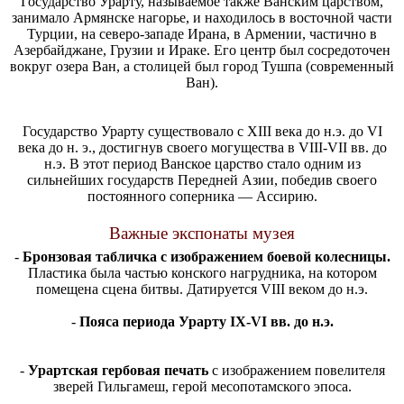
Государство Урарту, называемое также Ванским царством,
занимало Армянске нагорье, и находилось в восточной части
Турции, на северо-западе Ирана, в Армении, частично в
Азербайджане, Грузии и Ираке. Его центр был сосредоточен
вокруг озера Ван, а столицей был город Тушпа (современный
Ван).
Государство Урарту существовало с XIII века до н.э. до VI
века до н. э., достигнув своего могущества в VIII-VII вв. до
н.э. В этот период Ванское царство стало одним из
сильнейших государств Передней Азии, победив своего
постоянного соперника — Ассирию.
Важные экспонаты музея
-
Бронзовая табличка с изображением боевой колесницы.
Пластика была частью конского нагрудника, на котором
помещена сцена битвы. Датируется VIII веком до н.э.
-
Пояса периода Урарту IX-VI вв. до н.э.
-
Урартская гербовая печать
с изображением повелителя
зверей Гильгамеш, герой месопотамского эпоса.