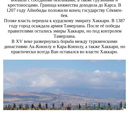
крестоносцами. Граница княжества доходила до Карса. В
1207 году Айюбиды положили конец государству Сёкмен-
бея.
Позже власть перешла к курдскому эмирату Хаккари. В 1387
году город осаждала армия Тамерлана. После её победы
правителями остались эмиры Хаккари, но под контролем
Тамерлана.
В XV веке развернулась борьба между туркменскими
династиями Ак-Коюнлу и Кара-Коюнлу, а также Хаккари, но
практически всегда Ван оставался во власти Хаккари.