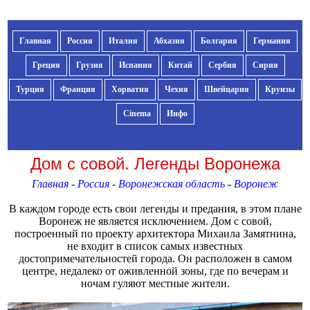
Главная
Россия
Италия
Абхазия
Болгария
Германия
Греция
Грузия
Испания
Китай
Сербия
Сирия
Турция
Франция
Хорватия
Чехия
Швейцария
Круизы
Cinema
Инфо
Дом с совой. Легенды Воронежа
Главная
-
Россия
-
Воронежская область
-
Воронеж
В каждом городе есть свои легенды и предания, в этом плане
Воронеж не является исключением. Дом с совой,
построенный по проекту архитектора Михаила Замятнина,
не входит в список самых известных
достопримечательностей города. Он расположен в самом
центре, недалеко от оживленной зоны, где по вечерам и
ночам гуляют местные жители.