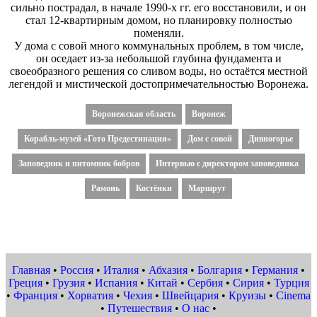
сильно пострадал, в начале 1990-х гг. его восстановили, и он
стал 12-квартирным домом, но планировку полностью
поменяли.
У дома с совой много коммунальных проблем, в том числе,
он оседает из-за небольшой глубина фундамента и
своеобразного решения со сливом воды, но остаётся местной
легендой и мистической достопримечательностью Воронежа.
Воронежская область
Воронеж
Корабль-музей «Гото Предестинация»
Дом с совой
Дивногорье
Заповедник и питомник бобров
Интервью с директором заповедника
Рамонь
Костёнки
Маршрут
Главная
•
Россия
•
Италия
•
Абхазия
•
Болгария
•
Германия
•
Греция
•
Грузия
•
Испания
•
Китай
•
Сербия
•
Сирия
•
Турция
•
Франция
•
Хорватия
•
Чехия
•
Швейцария
•
Круизы
•
Cinema
•
Путешествия
•
О нас
•