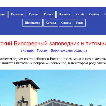
ария
Германия
Греция
Грузия
Испания
Китай
Сербия
Швейцария
Круизы
Cinema
Инфо
ский Биосферный заповедник и питомн
Главная
-
Россия
-
Воронежская область
ается одним из старейших в России, в нем можно познакомитьс
 является питомник бобров – необычное, в некотором роде уник