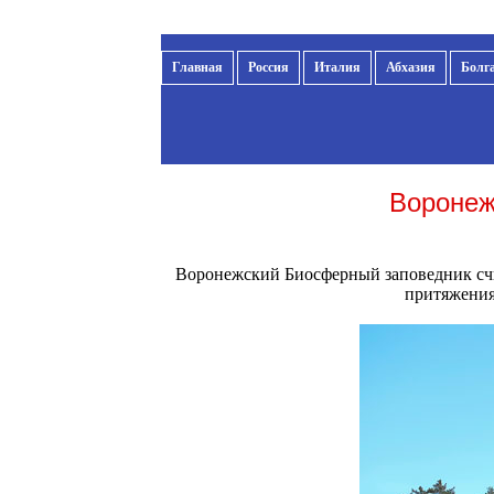
Главная
Россия
Италия
Абхазия
Болг
Воронеж
Воронежский Биосферный заповедник счит
притяжения