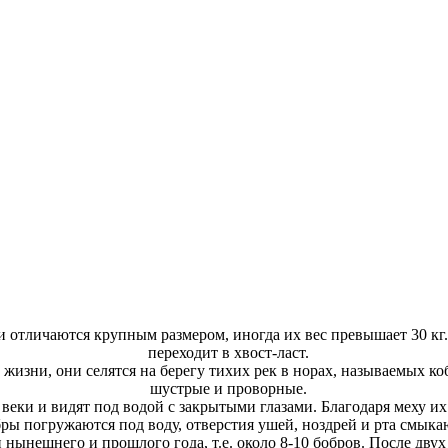
и отличаются крупным размером, иногда их вес превышает 30 кг
переходит в хвост-ласт.
жизни, они селятся на берегу тихих рек в норах, называемых ко
шустрые и проворные.
ки и видят под водой с закрытыми глазами. Благодаря меху их к
ры погружаются под воду, отверстия ушей, ноздрей и рта смыка
нынешнего и прошлого года, т.е. около 8-10 бобров. После двух 