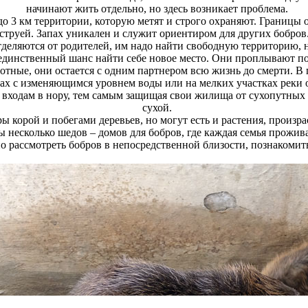
начинают жить отдельно, но здесь возникает проблема.
 до 3 км территории, которую метят и строго охраняют. Границ
 струей. Запах уникален и служит ориентиром для других бобров
тделяются от родителей, им надо найти свободную территорию, 
единственный шанс найти себе новое место. Они проплывают по 
отные, они остается с одним партнером всю жизнь до смерти. В
ах с изменяющимся уровнем воды или на мелких участках реки о
ь входам в нору, тем самым защищая свои жилища от сухопутных 
сухой.
ы корой и побегами деревьев, но могут есть и растения, произра
несколько шедов – домов для бобров, где каждая семья прожива
 рассмотреть бобров в непосредственной близости, познакомит