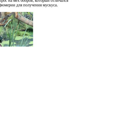
рос на мех бобров, который отличался
рфюмерии для получения мускуса.