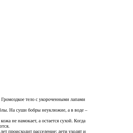
. Громоздкое тело с укороченными лапами
блы. На суши бобры неуклюжие, а в воде –
ожа не намокает, а остается сухой. Когда
ются.
лет происходит расселение: дети уходят и