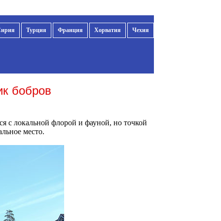
Сирия
Турция
Франция
Хорватия
Чехия
ик бобров
я с локальной флорой и фауной, но точкой
альное место.