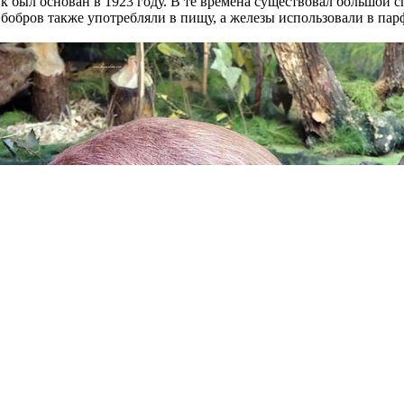
был основан в 1923 году. В те времена существовал большой сп
бобров также употребляли в пищу, а железы использовали в па