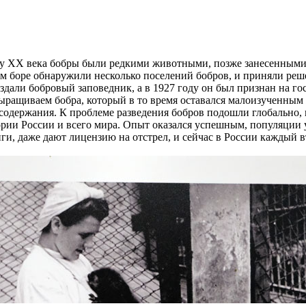
алу XX века бобры были редкими животными, позже занесенными
ом боре обнаружили несколько поселений бобров, и приняли ре
оздали бобровый заповедник, а в 1927 году он был признан на го
выращиваем бобра, который в то время оставался малоизученны
содержания. К проблеме разведения бобров подошли глобально, 
ории России и всего мира. Опыт оказался успешным, популяции 
ги, даже дают лицензию на отстрел, и сейчас в России каждый 