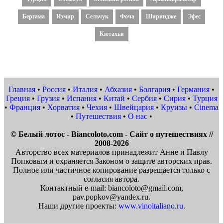
Бергама
Измир
Сельчук
Фоча
Шириндже
Эфес
Кютахья
Главная
•
Россия
•
Италия
•
Абхазия
•
Болгария
•
Германия
•
Греция
•
Грузия
•
Испания
•
Китай
•
Сербия
•
Сирия
•
Турция
•
Франция
•
Хорватия
•
Чехия
•
Швейцария
•
Круизы
•
Cinema
•
Путешествия
•
О нас
•
© Белый лотос - Biancoloto.com - Сайт о путешествиях //
2008-2026
Авторство всех материалов принадлежит Анне и Павлу
Попковым и охраняется Законом о защите авторских прав.
Полное или частичное копирование разрешается только с
согласия автора.
Контактный e-mail: biancoloto@gmail.com,
pav.popkov@yandex.ru.
Наши другие проекты:
www.vinoitaliano.ru
.