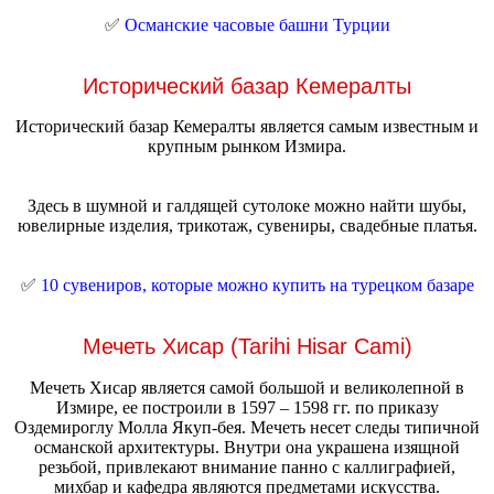
✅
Османские часовые башни Турции
Исторический базар Кемералты
Исторический базар Кемералты является самым известным и
крупным рынком Измира.
Здесь в шумной и галдящей сутолоке можно найти шубы,
ювелирные изделия, трикотаж, сувениры, свадебные платья.
✅
10 сувениров, которые можно купить на турецком базаре
Мечеть Хисар (Tarihi Hisar Cami)
Мечеть Хисар является самой большой и великолепной в
Измире, ее построили в 1597 – 1598 гг. по приказу
Оздемироглу Молла Якуп-бея. Мечеть несет следы типичной
османской архитектуры. Внутри она украшена изящной
резьбой, привлекают внимание панно с каллиграфией,
михбар и кафедра являются предметами искусства.