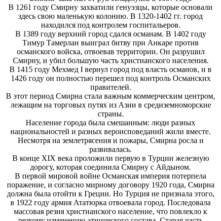
В 1261 году Смирну захватили генуэзцы, которые основали
здесь свою маленькую колонию. В 1320-1402 гг. город
находился под контролем госпитальеров.
В 1389 году верхний город сдался османам. В 1402 году
Тимур Тамерлан выиграл битву при Анкаре против
османского войска, отвоевав территории. Он разрушил
Смирну, и убил большую часть христианского населения.
В 1415 году Мехмед I вернул город под власть османов, и в
1426 году он полностью перешел под контроль Османских
правителей.
В этот период Смирна стала важным коммерческим центром,
лежащим на торговых путях из Азии в средиземноморские
страны.
Население города была смешанным: люди разных
национальностей и разных вероисповеданий жили вместе.
Несмотря на землетрясения и пожары, Смирна росла и
развивалась.
В конце XIX века проложили первую в Турции железную
дорогу, которая соединила Смирну с Айдыном.
В первой мировой войне Османская империя потерпела
поражение, и согласно мирному договору 1920 года, Смирна
должна была отойти к Греции. Но Турция не признала этого,
в 1922 году армия Ататюрка отвоевала город. Последовала
массовая резня христианского население, что повлекло к
резкому изменению этнического состава. Старая часть