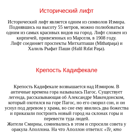
Исторический лифт
Исторический лифт является одним из символов Измира.
Поднявшись на высоту 55 метров, можно полюбоваться
одним из самых красивых видов на город. Лифт сложен из
кирпичей, привезенных из Марселя, в 1908 году.
Лифт соединяет проспекты Митхатпаши (Mithatpaşa) и
Халиль Рыфат Паши (Halil Rıfat Paşa).
Крепость Кадифекале
Крепость Кадифекале возвышается над Измиром. В
античные времена гора называлась Пагос. Существует
легенда, рассказывающая об Александре Макендонском,
который охотился на горе Пагос, но его сморил сон, и он
уснул под деревом у храма, во сне ему явились два божества
и приказали построить новый город на склонах горы и
перевести туда людей.
Жители Смирны, сомневались в этом и спросили совета у
оракула Аполлона. На что Аполлон ответил:
«Те, кто