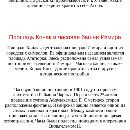
базилики. Но раскопки продолжаются, и кто знает какие
древние секреты хранит в себе Агора.
Площадь Конак и часовая башня Измира
Площадь Конак – центральная площадь Измира и один из
городских символов. Её официальным названием является
площадь Ататюрка. Здесь расположена самая узнаваемая
достопримечательность Измира – Часовая башня, а также
мечеть Конак Ялы, здание правительства и другие
исторические постройки.
Часовую башню построили в 1901 году по проекту
архитектора Раймона Чарльза Пере в честь 25-летия
правления султана Абдулахамида II. С четырех сторон
расположены фонтаны. Измирская башня является одной из
самых изящных и красивых. Между камнями башни
проложены железо и свинец для устойчивости во время
землетрясения. Часы были подарены немецким императором
Вильгельмом II.