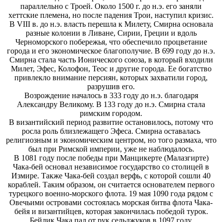
параллельно с Троей. Около 1500 г. до н.э. его заняли
хеттские племена, но после падения Трои, наступил кризис.
В VIII в. до н.э. власть перешла к Милету, Смирна основала
разные колонии в Ливане, Сирии, Греции и вдоль
Черноморского побережья, что обеспечило процветание
города и его экономическое благополучие. В 699 году до н.э.
Смирна стала часть Ионического союза, в который входили
Милет, Эфес, Колофон, Теос и другие города. Ее богатство
привлекло внимание персиян, которых захватили город,
разрушив его.
Возрождение началось в 333 году до н.э. благодаря
Александру Великому. В 133 году до н.э. Смирна стала
римским городом.
В византийский период развитие остановилось, потому что
росла роль близлежащего Эфеса. Смирна оставалась
религиозным и экономическим центром, но того размаха, что
был при Римской империи, уже не наблюдалось.
В 1081 году после победы при Манцикерте (Малазгирте)
Чака-бей основал независимое государство со столицей в
Измире. Также Чака-бей создал верфь, с которой сошли 40
кораблей. Таким образом, он считается основателем первого
турецкого военно-морского флота. 19 мая 1090 года рядом с
Овечьими островами состоялась морская битва флота Чака-
бейя и византийцев, которая закончилась победой турок.
Бейлик Чака пал от рук сельджуков в 1097 году.