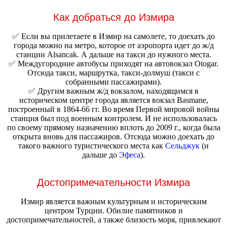
Как добраться до Измира
✅ Если вы прилетаете в Измир на самолете, то доехать до
города можно на метро, которое от аэропорта идет до ж/д
станции Alsancak. А дальше на такси до нужного места.
✅ Междугородние автобусы приходят на автовокзал Otogar.
Отсюда такси, маршрутка, такси-долмуш (такси с
собранными пассажирами).
✅ Другим важным ж/д вокзалом, находящимся в
историческом центре города является вокзал Basmane,
построенный в 1864-66 гг. Во время Первой мировой войны
станция был под военным контролем. И не использовалась
по своему прямому назначению вплоть до 2009 г., когда была
открыта вновь для пассажиров. Отсюда можно доехать до
такого важного туристического места как
Сельджук
(и
дальше до
Эфеса
).
Достопримечательности Измира
Измир является важным культурным и историческим
центром Турции. Обилие памятников и
достопримечательностей, а также близость моря, привлекают