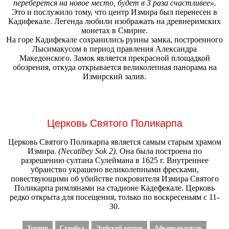
переберется на новое место, будет в 3 раза счастливее»
.
Это и послужило тому, что центр Измира был перенесен в
Кадифекале. Легенда любили изображать на древнеримских
монетах в Смирне.
На горе Кадифекале сохранились руины замка, построенного
Лысимакусом в период правления Александра
Македонского. Замок является прекрасной площадкой
обозрения, откуда открывается великолепная панорама на
Измирский залив.
Церковь Святого Поликарпа
Церковь Святого Поликарпа является самым старым храмом
Измира.
(Necatibey Sok 2)
. Она была построена по
разрешению султана Сулеймана в 1625 г. Внутреннее
убранство украшено великолепными фресками,
повествующими об убийстве покровителя Измира Святого
Поликарпа римлянами на стадионе Кадефекале. Церковь
редко открыта для посещения, только по воскресеньям с 11-
30.
Турция
Стамбул
Эгейский регион
Афьонкарахисар