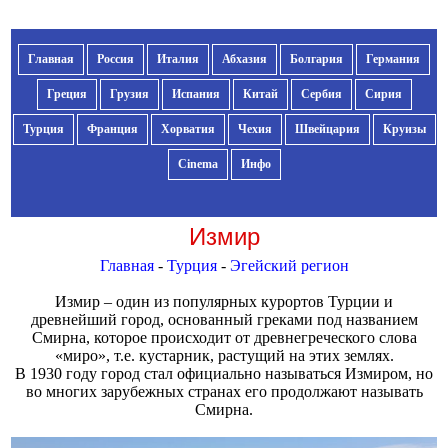
Главная
Россия
Италия
Абхазия
Болгария
Германия
Греция
Грузия
Испания
Китай
Сербия
Сирия
Турция
Франция
Хорватия
Чехия
Швейцария
Круизы
Cinema
Инфо
Измир
Главная
-
Турция
-
Эгейский регион
Измир – один из популярных курортов Турции и
древнейший город, основанный греками под названием
Смирна, которое происходит от древнегреческого слова
«миро», т.е. кустарник, растущий на этих землях.
В 1930 году город стал официально называться Измиром, но
во многих зарубежных странах его продолжают называть
Смирна.