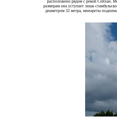
расположено рядом с рекой Сейхан. М
размерам она уступает лишь стамбульск
диаметром 32 метра, минареты поднима