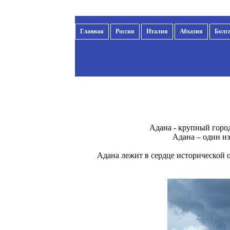
Главная
Россия
Италия
Абхазия
Болг
Адана - крупный город
Адана – один из
Адана лежит в сердце исторической 