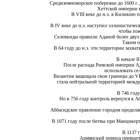
Средиземноморское побережье до 1600 г. 
Хеттской империи в
В VIII веке до н.э. в Киликию 
В IV веке до н.э. наступил эллинистиче
чтобы пок
Селевкиды правили Аданой более двух 
Таким о
В 64 году до н.э. эти территории захв
В начале I
После распада Римской империи Ада
использовать се
Византия защищала свои границы до VI
стала нейтральной территорией межд
В 746 год
Но в 756 году контроль вернулся к А
Аббасидское правление городом продолжа
В 1071 году после битвы при Манцикерте
В 1137 
Армянский период преврати