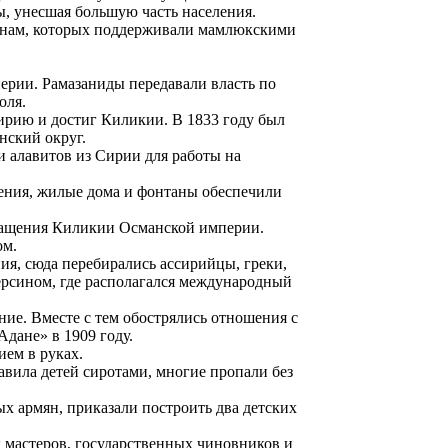
ы, унесшая большую часть населения.
кменам, которых поддерживали мамлюкскими
перии. Рамазаниды передавали власть по
оля.
Сирию и достиг Киликии. В 1833 году был
нский округ.
и алавитов из Сирии для работы на
шения, жилые дома и фонтаны обеспечили
вращения Киликии Османской империи.
ом.
ия, сюда перебирались ассирийцы, греки,
ерсином, где располагался международный
ние. Вместе с тем обострялись отношения с
дане» в 1909 году.
ием в руках.
тавила детей сиротами, многие пропали без
х армян, приказали построить два детских
х мастеров, государственных чиновников и