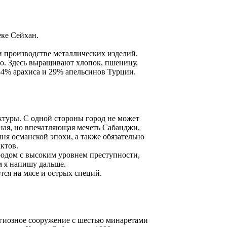
еке Сейхан.
и производстве металлических изделий.
во. Здесь выращивают хлопок, пшеницу,
34% арахиса и 29% апельсинов Турции.
ктуры. С одной стороны город не может
нная, но впечатляющая мечеть Сабанджи,
ня османской эпохи, а также обязательно
ктов.
одом с высоким уровнем преступности,
 я напишу дальше.
ся на мясе и острых специй.
гиозное сооружение с шестью минаретами