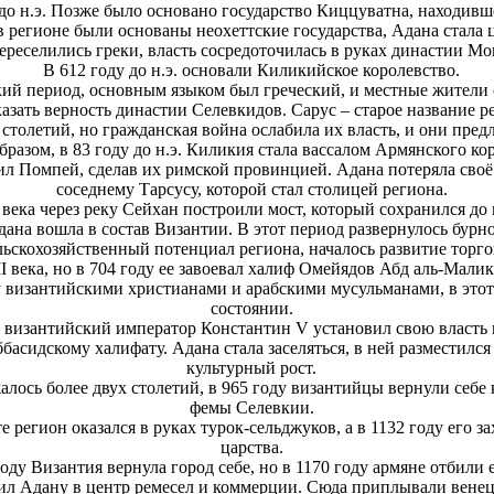
до н.э. Позже было основано государство Киццуватна, находивш
 регионе были основаны неохеттские государства, Адана стала 
переселились греки, власть сосредоточилась в руках династии Мо
В 612 году до н.э. основали Киликийское королевство.
ский период, основным языком был греческий, и местные жители 
азать верность династии Селевкидов. Сарус – старое название р
столетий, но гражданская война ослабила их власть, и они пре
бразом, в 83 году до н.э. Киликия стала вассалом Армянского ко
атил Помпей, сделав их римской провинцией. Адана потеряла своё
соседнему Тарсусу, которой стал столицей региона.
I века через реку Сейхан построили мост, который сохранился до
на вошла в состав Византии. В этот период развернулось бурное
льскохозяйственный потенциал региона, началось развитие торг
I века, но в 704 году ее завоевал халиф Омейядов Абд аль-Мал
у византийскими христианами и арабскими мусульманами, в это
состоянии.
у византийский император Константин V установил свою власть 
ббасидскому халифату. Адана стала заселяться, в ней разместилс
культурный рост.
лось более двух столетий, в 965 году византийцы вернули себе 
фемы Селевкии.
 регион оказался в руках турок-сельджуков, а в 1132 году его 
царства.
году Византия вернула город себе, но в 1170 году армяне отбили 
л Адану в центр ремесел и коммерции. Сюда приплывали венец