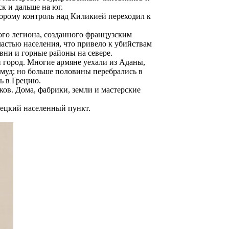
к и дальше на юг.
орому контроль над Киликией переходил к
ого легиона, созданного французским
астью населения, что привело к убийствам
вни и горные районы на севере.
 город. Многие армяне уехали из Аданы,
ммуд; но больше половины перебрались в
ь в Грецию.
ков. Дома, фабрики, земли и мастерские
рецкий населенный пункт.