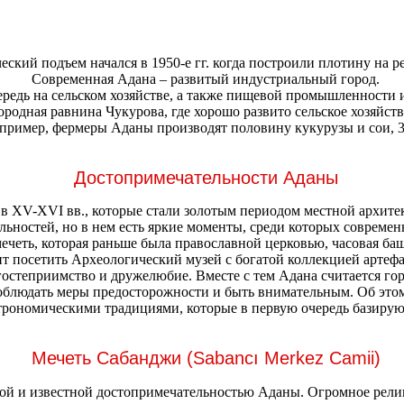
ский подъем начался в 1950-е гг. когда построили плотину на р
Современная Адана – развитый индустриальный город.
ередь на сельском хозяйстве, а также пищевой промышленности 
одная равнина Чукурова, где хорошо развито сельское хозяйст
апример, фермеры Аданы производят половину кукурузы и сои, 
Достопримечательности Аданы
 XV-XVI вв., которые стали золотым периодом местной архите
льностей, но в нем есть яркие моменты, среди которых совреме
мечеть, которая раньше была православной церковью, часовая баш
ит посетить Археологический музей с богатой коллекцией артефа
степриимство и дружелюбие. Вместе с тем Адана считается гор
облюдать меры предосторожности и быть внимательным. Об этом
трономическими традициями, которые в первую очередь базируют
Мечеть Сабанджи (Sabancı Merkez Camii)
вой и известной достопримечательностью Аданы. Огромное рели