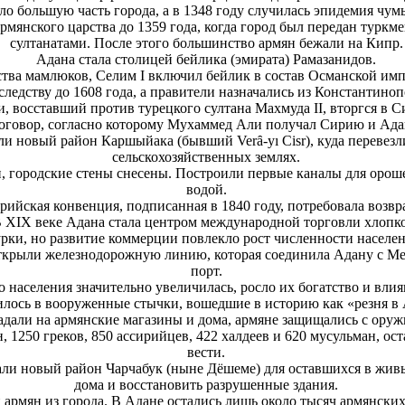
ло большую часть города, а в 1348 году случилась эпидемия чум
рмянского царства до 1359 года, когда город был передан тур
султанатами. После этого большинство армян бежали на Кипр.
Адана стала столицей бейлика (эмирата) Рамазанидов.
рства мамлюков, Селим I включил бейлик в состав Османской им
следству до 1608 года, а правители назначались из Константиноп
, восставший против турецкого султана Махмуда II, вторгся в 
оговор, согласно которому Мухаммед Али получал Сирию и Ада
ли новый район Каршыйака (бывший Verȃ-yı Cisr), куда перевезл
сельскохозяйственных землях.
н, городские стены снесены. Построили первые каналы для оро
водой.
рийская конвенция, подписанная в 1840 году, потребовала воз
 XIX веке Адана стала центром международной торговли хлопк
рки, но развитие коммерции повлекло рост численности населен
 открыли железнодорожную линию, которая соединила Адану с М
порт.
 населения значительно увеличилась, росло их богатство и влия
илось в вооруженные стычки, вошедшие в историю как «резня в А
адали на армянские магазины и дома, армяне защищались с оруж
, 1250 греков, 850 ассирийцев, 422 халдеев и 620 мусульман, ос
вести.
ли новый район Чарчабук (ныне Дёшеме) для оставшихся в живы
дома и восстановить разрушенные здания.
и армян из города. В Адане остались лишь около тысяч армянски