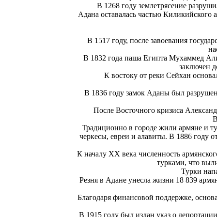
В 1268 году землетрясение разруши
Адана оставалась частью Киликийского а
В 1517 году, после завоевания госуда
на
В 1832 года паша Египта Мухаммед Али
заключен д
К востоку от реки Сейхан основа
В 1836 году замок Аданы был разруше
После Восточного кризиса Александ
В
Традиционно в городе жили армяне и ту
черкесы, евреи и алавиты. В 1886 году
К началу XX века численность армянского
турками, что выл
Турки нап
Резня в Адане унесла жизни 18 839 армян
Благодаря финансовой поддержке, основа
В 1915 году был издан указ о депортаци