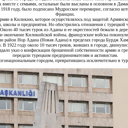
вместе с семьями, остальные были высланы в основном в Дамас
1918 году, было подписано Мудросское перемирие, согласно кот
Франции.
армян в Киликию, которое осуществлялось под защитой Армянск
, школы и предприятия. Но обострились отношения с турецкой ч
Около 40 тысяч турок из Аданы и ее окрестностей бежали в дере
и окончание Киликийской войны, французские войска покинули
ли район Нор Адана (Новая Адана) в пределах города Бурдж Ха
. В 1922 году около 10 тысяч греков, живших в городе, двинулис
здало указ о конфискации брошенной собственности армян и гре
передали турецким предпринимателям и активистам.
ногонациональным городом, превратившись исключительно в ту