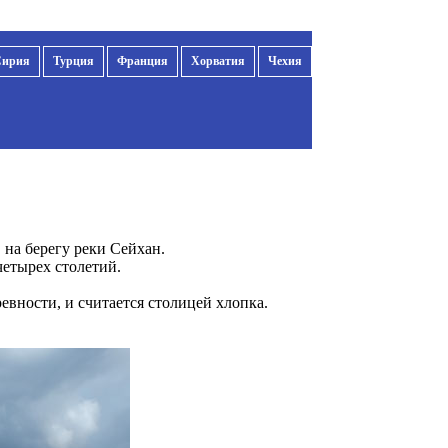
Сирия
Турция
Франция
Хорватия
Чехия
 на берегу реки Сейхан.
четырех столетий.
вности, и считается столицей хлопка.