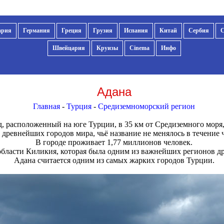
ария
Германия
Греция
Грузия
Испания
Китай
Сербия
Швейцария
Круизы
Cinema
Инфо
Адана
Главная
-
Турция
-
Средиземноморский регион
, расположенный на юге Турции, в 35 км от Средиземного моря,
 древнейших городов мира, чьё название не менялось в течение 
В городе проживает 1,77 миллионов человек.
области Киликия, которая была одним из важнейших регионов дре
Адана считается одним из самых жарких городов Турции.