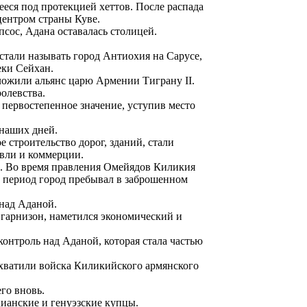
ееся под протекцией хеттов. После распада
центром страны Куве.
псос, Адана оставалась столицей.
стали называть город Антиохия на Сарусе,
еки Сейхан.
дложили альянс царю Армении Тиграну II.
ролевства.
 первостепенное значение, уступив место
 наших дней.
 строительство дорог, зданий, стали
овли и коммерции.
ик. Во время правления Омейядов Киликия
т период город пребывал в заброшенном
над Аданой.
я гарнизон, наметился экономический и
контроль над Аданой, которая стала частью
захватили войска Киликийского армянского
его вновь.
ианские и генуэзские купцы.