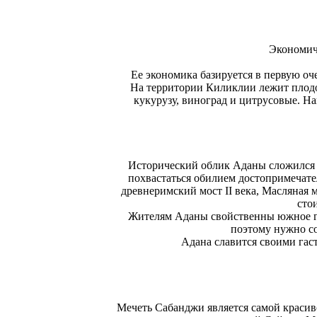
Экономиче
Ее экономика базируется в первую оч
На территории Киликлии лежит плодор
кукурузу, виноград и цитрусовые. Н
Исторический облик Аданы сложился в
похвастаться обилием достопримечате
древнеримский мост II века, Масляная 
сто
Жителям Аданы свойственны южное го
поэтому нужно с
Адана славится своими гас
Мечеть Сабанджи является самой краси