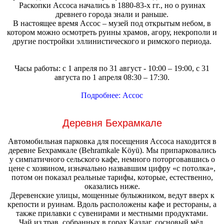
Раскопки Ассоса начались в 1880-83-х гг., но о руинах
древнего города знали и раньше.
В настоящее время Ассос – музей под открытым небом, в
котором можно осмотреть руины храмов, агору, некрополи и
другие постройки эллинистического и римского периода.
Часы работы: с 1 апреля по 31 август - 10:00 – 19:00, с 31
августа по 1 апреля 08:30 – 17:30.
Подробнее: Ассос
Деревня Бехрамкале
Автомобильная парковка для посещения Ассоса находится в
деревне Бехрамкале (Behramkale Köyü). Мы припарковались
у симпатичного сельского кафе, немного поторговавшись о
цене с хозяином, изначально назвавшим цифру «с потолка»,
потом он показал реальные тарифы, которые, естественно,
оказались ниже.
Деревенские улицы, мощенные булыжником, ведут вверх к
крепости и руинам. Вдоль расположены кафе и рестораны, а
также прилавки с сувенирами и местными продуктами.
Чай из трав, собранных в горах Каздаг, сосновый мёд,