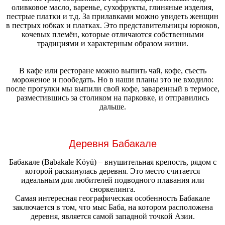
оливковое масло, варенье, сухофрукты, глиняные изделия,
пестрые платки и т.д. За прилавками можно увидеть женщин
в пестрых юбках и платках. Это представительницы юрюков,
кочевых племён, которые отличаются собственными
традициями и характерным образом жизни.
В кафе или ресторане можно выпить чай, кофе, съесть
мороженое и пообедать. Но в наши планы это не входило:
после прогулки мы выпили свой кофе, заваренный в термосе,
разместившись за столиком на парковке, и отправились
дальше.
Деревня Бабакале
Бабакале (Babakale Köyü) – внушительная крепость, рядом с
которой раскинулась деревня. Это место считается
идеальным для любителей подводного плавания или
сноркелинга.
Самая интересная географическая особенность Бабакале
заключается в том, что мыс Баба, на котором расположена
деревня, является самой западной точкой Азии.