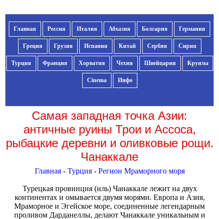
Главная
Россия
Италия
Абхазия
Болгария
Германия
Греция
Грузия
Испания
Китай
Сербия
Сирия
Турция
Франция
Хорватия
Чехия
Швейцария
Круизы
Cinema
Инфо
Самая западная точка Азии:
античные руины Трои и Ассоса,
рыбацкие деревни и оливковые рощи.
Чанаккале
Главная
-
Турция
-
Регион Мраморного моря
Турецкая провинция (иль) Чанаккале лежит на двух
континентах и омывается двумя морями. Европа и Азия,
Мраморное и Эгейское море, соединенные легендарным
проливом Дарданеллы, делают Чанаккале уникальным и