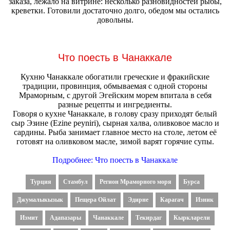
заказа, лежало на витрине: несколько разновидностей рыбы,
креветки. Готовили достаточно долго, обедом мы остались
довольны.
Что поесть в Чанаккале
Кухню Чанаккале обогатили греческие и фракийские
традиции, провинция, обмываемая с одной стороны
Мраморным, с другой Эгейским морем впитала в себя
разные рецепты и ингредиенты.
Говоря о кухне Чанаккале, в голову сразу приходят белый
сыр Эзине (Ezine peyniri), сырная халва, оливковое масло и
сардины. Рыба занимает главное место на столе, летом её
готовят на оливковом масле, зимой варят горячие супы.
Подробнее: Что поесть в Чанаккале
Турция
Стамбул
Регион Мраморного моря
Бурса
Джумалыкызык
Пещера Ойлат
Эдирне
Карагач
Изник
Измит
Адапазары
Чанаккале
Текирдаг
Кыркларели