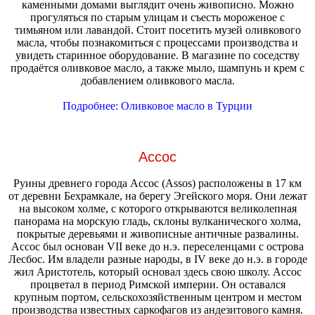
каменными домами выглядит очень живописно. Можно
прогуляться по старым улицам и съесть мороженое с
тимьяном или лавандой. Стоит посетить музей оливкового
масла, чтобы познакомиться с процессами производства и
увидеть старинное оборудование. В магазине по соседству
продаётся оливковое масло, а также мыло, шампунь и крем с
добавлением оливкового масла.
Подробнее: Оливковое масло в Турции
Ассос
Руины древнего города Ассос (Assos) расположены в 17 км
от деревни Бехрамкале, на берегу Эгейского моря. Они лежат
на высоком холме, с которого открываются великолепная
панорама на морскую гладь, склоны вулканического холма,
покрытые деревьями и живописные античные развалины.
Ассос был основан VII веке до н.э. переселенцами с острова
Лесбос. Им владели разные народы, в IV веке до н.э. в городе
жил Аристотель, который основал здесь свою школу. Ассос
процветал в период Римской империи. Он оставался
крупным портом, сельскохозяйственным центром и местом
производства известных саркофагов из андезитового камня.