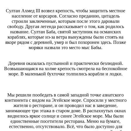
Султан Ахмед III возвел крепость, чтобы защитить местное
население от корсаров. Согласно преданию, цитадель
строили заключенные, которым после этого даровали
свободу. Другая легенда рассказывает о том, как родилось
название. Султан Баба, святой заступник на османских
кораблях, которые из-за ветра вынуждены были стоять на
якоре рядом с деревней, умер и был похоронен здесь. Позже
моряки назвали это место мыс Бабы.
Деревня оказалась пустынной и практически безлюдной.
Возвышающаяся на холме крепость смотрела на беспокойное
море. В маленькой бухточке толпились корабли и лодки.
Мы решили пообедать в самой западной точке азиатского
континента с видом на Эгейское море. Спросили у местного
жителя о ресторане, и он проводил нас в заведение,
занимающее три этажа в старом доме. В распахнутых окнах
виднелось яркое солнце и синее Эгейское море. Мы были
единственные посетители ресторана. Меню на бумаге,
естественно, отсутствовало. Всё, что было доступно для