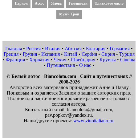
Парион
Ассос
Ялова
Галлиполи
Оливковое масло
Музей Трои
Главная
•
Россия
•
Италия
•
Абхазия
•
Болгария
•
Германия
•
Греция
•
Грузия
•
Испания
•
Китай
•
Сербия
•
Сирия
•
Турция
•
Франция
•
Хорватия
•
Чехия
•
Швейцария
•
Круизы
•
Cinema
•
Путешествия
•
О нас
•
© Белый лотос - Biancoloto.com - Сайт о путешествиях //
2008-2026
Авторство всех материалов принадлежит Анне и Павлу
Попковым и охраняется Законом о защите авторских прав.
Полное или частичное копирование разрешается только с
согласия автора.
Контактный e-mail: biancoloto@gmail.com,
pav.popkov@yandex.ru.
Наши другие проекты:
www.vinoitaliano.ru
.