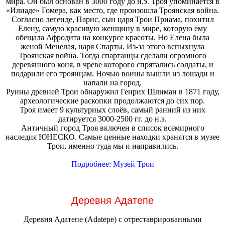
мира. Он был основан в 3000 году до н.э. Троя упоминается в
«Илиаде» Гомера, как место, где произошла Троянская война.
Согласно легенде, Парис, сын царя Трои Приама, похитил
Елену, самую красивую женщину в мире, которую ему
обещала Афродита на конкурсе красоты. Но Елена была
женой Менелая, царя Спарты. Из-за этого вспыхнула
Троянская война. Тогда спартанцы сделали огромного
деревянного коня, в чреве которого спрятались солдаты, и
подарили его троянцам. Ночью воины вышли из лошади и
напали на город.
Руины древней Трои обнаружил Генрих Шлиман в 1871 году,
археологические раскопки продолжаются до сих пор.
Троя имеет 9 культурных слоёв, самый ранний из них
датируется 3000-2500 гг. до н.э.
Античный город Троя включен в список всемирного
наследия ЮНЕСКО. Самые ценные находки хранятся в музее
Трои, именно туда мы и направились.
Подробнее: Музей Трои
Деревня Адатепе
Деревня Адатепе (Adatepe) с отреставрированными