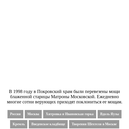
В 1998 году в Покровский храм были перевезены мощи
блаженной старицы Матроны Московской. Ежедневно
многие сотни верующих приходят поклониться ее мощам.
Россия
Москва
Хитровка и Ивановская горка
Вдоль Яузы
Кремль
Введенское кладбище
Творения Шехтеля в Москве