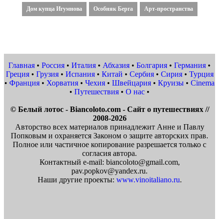
Дом купца Игумнова
Особняк Берга
Арт-пространства
Главная
•
Россия
•
Италия
•
Абхазия
•
Болгария
•
Германия
•
Греция
•
Грузия
•
Испания
•
Китай
•
Сербия
•
Сирия
•
Турция
•
Франция
•
Хорватия
•
Чехия
•
Швейцария
•
Круизы
•
Cinema
•
Путешествия
•
О нас
•
© Белый лотос - Biancoloto.com - Сайт о путешествиях //
2008-2026
Авторство всех материалов принадлежит Анне и Павлу
Попковым и охраняется Законом о защите авторских прав.
Полное или частичное копирование разрешается только с
согласия автора.
Контактный e-mail: biancoloto@gmail.com,
pav.popkov@yandex.ru.
Наши другие проекты:
www.vinoitaliano.ru
.