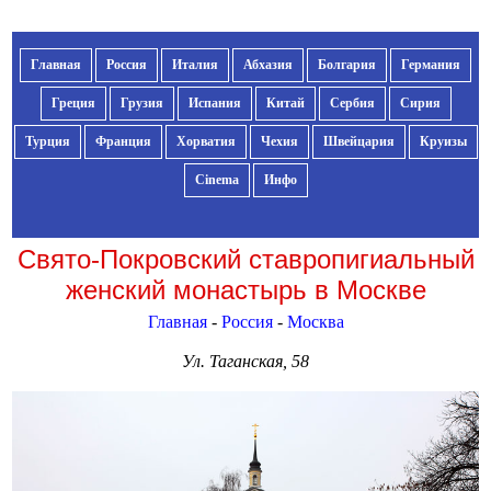
Главная
Россия
Италия
Абхазия
Болгария
Германия
Греция
Грузия
Испания
Китай
Сербия
Сирия
Турция
Франция
Хорватия
Чехия
Швейцария
Круизы
Cinema
Инфо
Свято-Покровский ставропигиальный
женский монастырь в Москве
Главная
-
Россия
-
Москва
Ул. Таганская, 58