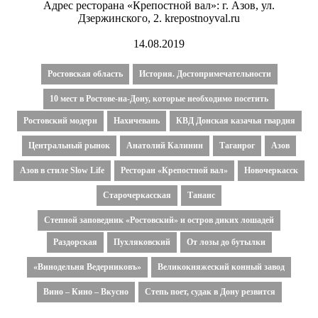
Адрес ресторана «Крепостной вал»: г. Азов, ул.
Дзержинского, 2. krepostnoyval.ru
14.08.2019
Ростовская область
История. Достопримечательности
10 мест в Ростове-на-Дону, которые необходимо посетить
Ростовский модерн
Нахичевань
КВД Донская казачья гвардия
Центральный рынок
Анатолий Калинин
Таганрог
Азов
Азов в стиле Slow Life
Ресторан «Крепостной вал»
Новочеркасск
Старочеркасская
Танаис
Степной заповедник «Ростовский» и остров диких лошадей
Раздорская
Пухляковский
От лозы до бутылки
«Винодельня Ведерниковъ»
Великокняжеский конный завод
Вино – Кино – Вкусно
Степь поет, судак в Дону резвится