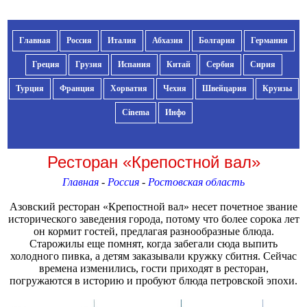
Главная
Россия
Италия
Абхазия
Болгария
Германия
Греция
Грузия
Испания
Китай
Сербия
Сирия
Турция
Франция
Хорватия
Чехия
Швейцария
Круизы
Cinema
Инфо
Ресторан «Крепостной вал»
Главная
-
Россия
-
Ростовская область
Азовский ресторан «Крепостной вал» несет почетное звание
исторического заведения города, потому что более сорока лет
он кормит гостей, предлагая разнообразные блюда.
Старожилы еще помнят, когда забегали сюда выпить
холодного пивка, а детям заказывали кружку сбитня. Сейчас
времена изменились, гости приходят в ресторан,
погружаются в историю и пробуют блюда петровской эпохи.