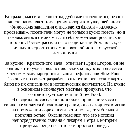
Витражи, массивные люстры, дубовые столешницы, резные
панели наполняют помещения колоритом ушедшей эпохи.
Философия заведения описывается фразой «развлекая,
просвещай», посетители могут не только вкусно поесть, но и
познакомиться с новыми для себя моментами российской
истории. Гостям рассказывают о династии Романовых, о
личных предпочтениях монархов, об истоках русской
гастрономии.
За кухню «Крепостного вала» отвечает Юрий Егоров, он не
однократно участвовал в поварских конкурсах и является
членом международного альянса шеф-поваров Slow Food.
Его опыт позволяет разрабатывать технологические карты
блюд по их описаниям в исторических документах. На кухне
в основном используют местные продукты, что
соответствует концепции Slow Food.
«Говядина по-соседски» или более привычное мясо в
горшочке является блюдом-ветераном, оно находится в меню
на протяжении сорока пяти лет и пользуется большой
популярностью. Оксана поясняет, что его история
непосредственно связана с лекарем Петра I, который
придумал рецепт сытного и простого блюда.