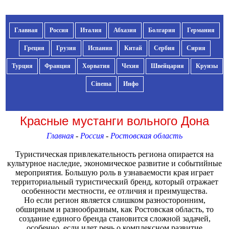
Главная
Россия
Италия
Абхазия
Болгария
Германия
Греция
Грузия
Испания
Китай
Сербия
Сирия
Турция
Франция
Хорватия
Чехия
Швейцария
Круизы
Cinema
Инфо
Красные мустанги вольного Дона
Главная
-
Россия
-
Ростовская область
Туристическая привлекательность региона опирается на
культурное наследие, экономическое развитие и событийные
мероприятия. Большую роль в узнаваемости края играет
территориальный туристический бренд, который отражает
особенности местности, ее отличия и преимущества.
Но если регион является слишком разносторонним,
обширным и разнообразным, как Ростовская область, то
создание единого бренда становится сложной задачей,
особенно, если идет речь о комплексном развитие