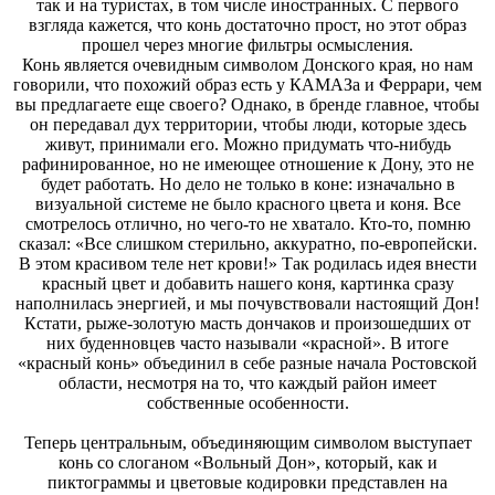
так и на туристах, в том числе иностранных. С первого
взгляда кажется, что конь достаточно прост, но этот образ
прошел через многие фильтры осмысления.
Конь является очевидным символом Донского края, но нам
говорили, что похожий образ есть у КАМАЗа и Феррари, чем
вы предлагаете еще своего? Однако, в бренде главное, чтобы
он передавал дух территории, чтобы люди, которые здесь
живут, принимали его. Можно придумать что-нибудь
рафинированное, но не имеющее отношение к Дону, это не
будет работать. Но дело не только в коне: изначально в
визуальной системе не было красного цвета и коня. Все
смотрелось отлично, но чего-то не хватало. Кто-то, помню
сказал: «Все слишком стерильно, аккуратно, по-европейски.
В этом красивом теле нет крови!» Так родилась идея внести
красный цвет и добавить нашего коня, картинка сразу
наполнилась энергией, и мы почувствовали настоящий Дон!
Кстати, рыже-золотую масть дончаков и произошедших от
них буденновцев часто называли «красной». В итоге
«красный конь» объединил в себе разные начала Ростовской
области, несмотря на то, что каждый район имеет
собственные особенности.
Теперь центральным, объединяющим символом выступает
конь со слоганом «Вольный Дон», который, как и
пиктограммы и цветовые кодировки представлен на