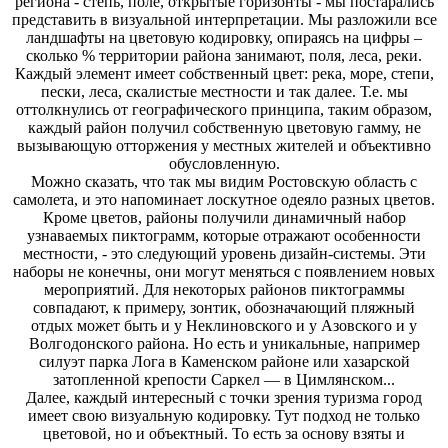
региона - степь, поле, открытые горизонты - мы постарались
представить в визуальной интерпретации. Мы разложили все
ландшафты на цветовую кодировку, опираясь на цифры –
сколько % территории района занимают, поля, леса, реки.
Каждый элемент имеет собственный цвет: река, море, степи,
пески, леса, скалистые местности и так далее. Т.е. мы
оттолкнулись от географического принципа, таким образом,
каждый район получил собственную цветовую гамму, не
вызывающую отторжения у местных жителей и объективно
обусловленную.
Можно сказать, что так мы видим Ростовскую область с
самолета, и это напоминает лоскутное одеяло разных цветов.
Кроме цветов, районы получили динамичный набор
узнаваемых пиктограмм, которые отражают особенности
местности, - это следующий уровень дизайн-системы. Эти
наборы не конечны, они могут меняться с появлением новых
мероприятий. Для некоторых районов пиктограммы
совпадают, к примеру, зонтик, обозначающий пляжный
отдых может быть и у Неклиновского и у Азовского и у
Волгодонского района. Но есть и уникальные, например
силуэт парка Лога в Каменском районе или хазарской
затопленной крепости Саркел — в Цимлянском...
Далее, каждый интересный с точки зрения туризма город
имеет свою визуальную кодировку. Тут подход не только
цветовой, но и объектный. То есть за основу взяты и