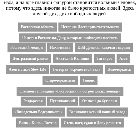
изба, а на юге главной фигурой становится вольный человек,
потому что здесь никогда не было крепостных людей. Здесь
другой дух, дух свободных людей.
Ростовская область
История. Достопримечательности
10 мест в Ростове-на-Дону, которые необходимо посетить
Ростовский модерн
Нахичевань
КВД Донская казачья гвардия
Центральный рынок
Анатолий Калинин
Таганрог
Азов
Азов в стиле Slow Life
Ресторан «Крепостной вал»
Новочеркасск
Старочеркасская
Танаис
Степной заповедник «Ростовский» и остров диких лошадей
Раздорская
Пухляковский
От лозы до бутылки
«Винодельня Ведерниковъ»
Великокняжеский конный завод
Вино – Кино – Вкусно
Степь поет, судак в Дону резвится