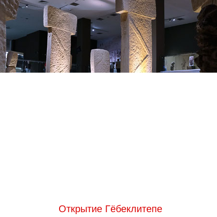
Открытие Гёбеклитепе