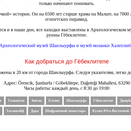
только начинают понимать.
чкой» истории. Он на 6500 лет старше храма на Мальте, на 7000
египетских пирамид.
ся и в наши дни, все находки выставлены в Археологическом 
руины Гёбеклитепе.
Археологический музей Шанлыурфы и музей мозаики Халеплиб
Как добраться до Гёбеклитепе
ены в 20 км от города Шанлыурфа. Следуя указателям, легко до
Адрес: Örencik, Şanlıurfa / Göbeklitepe, Dağeteği Mahallesi, 63290
Часы работы: каждый день, с 8:30 до 19:00
я
Газиантеп
Зевгма
Есемек
Шанлыурфа
Гёбеклитепе
Диярб
Хасанкейф
Дара
Шафрановый монастырь
Кухня Юго-Восточной 