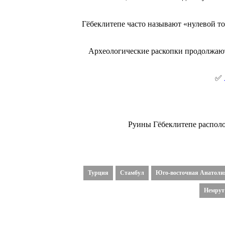
Гёбеклитепе часто называют «нулевой то
Археологические раскопки продолжают
✅
Руины Гёбеклитепе располож
Турция
Стамбул
Юго-восточная Анатоли
Немрут