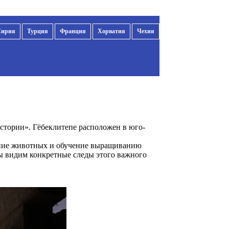
Сирия
Турция
Франция
Хорватия
Чехия
истории». Гёбеклитепе расположен в юго-
ание животных и обучение выращиванию
мы видим конкретные следы этого важного