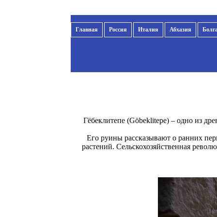
Главная
Россия
Италия
Абхазия
Болг
Гёбеклитепе (Göbeklitepe) – одно из д
Его руины рассказывают о ранних пе
растений. Сельскохозяйственная револю