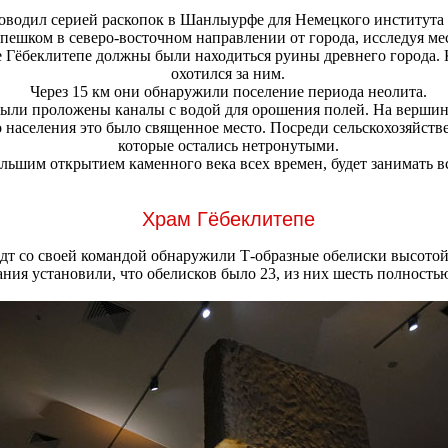
оводил серией раскопок в Шанлыурфе для Немецкого института 
пешком в северо-восточном направлении от города, исследуя ме
ме Гёбеклитепе должны были находиться руины древнего города. 
охотился за ним.
Через 15 км они обнаружили поселение периода неолита.
были проложены каналы с водой для орошения полей. На вершине
о населения это было священное место. Посреди сельскохозяйст
которые остались нетронутыми.
большим открытием каменного века всех времен, будет занимать 
Храм Гёбеклитепе
дт со своей командой обнаружили Т-образные обелиски высотой 
ния установили, что обелисков было 23, из них шесть полност