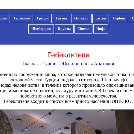
ария
Германия
Греция
Грузия
Испания
Китай
Сербия
Швейцария
Круизы
Cinema
Инфо
Гёбеклитепе
Главная
-
Турция
-
Юго-восточная Анатолия
ревнейших сооружений мира, которое называют «нулевой точкой 
восточной части Турции, недалеко от города Шанлыурфа.
риодах человечества, в течение которого произошло одомашнив
ция изменила технологии, культуру и питание. В Гёбеклитепе 
поворотного момента в развитии человечества.
Гёбеклитепе входит в список всемирного наследия ЮНЕСКО.