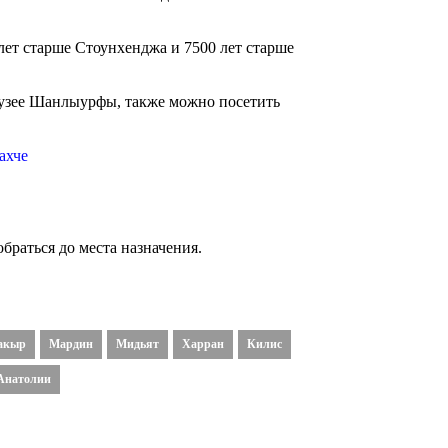
 лет старше Стоунхенджа и 7500 лет старше
музее Шанлыурфы, также можно посетить
ахче
браться до места назначения.
акыр
Мардин
Мидьят
Харран
Килис
Анатолии