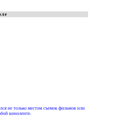
оле
лся не только местом съемок фильмов или
юбой киноленте.