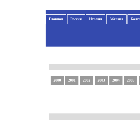
Главная
Россия
Италия
Абхазия
Болг
2000
2001
2002
2003
2004
2005