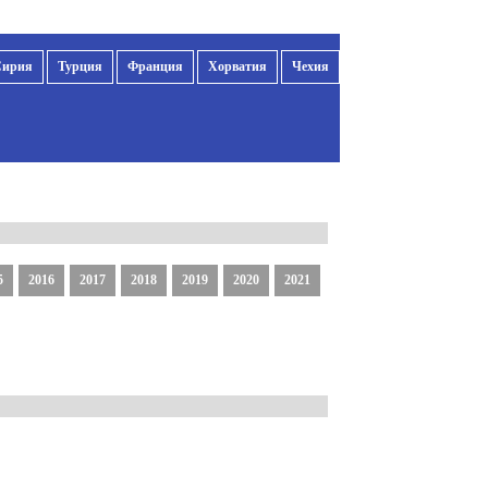
Сирия
Турция
Франция
Хорватия
Чехия
5
2016
2017
2018
2019
2020
2021