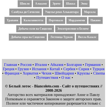
Шикли
Алькамо
Эриче
Шакка
Энна
Самбука ди Сичилия
Ущелье реки Алькантара
Марсала
Трапани
Кальтанисетта
Портопало
Мардзамеми
Пакино
Добыча соли на Сицилии
Землетрясение в Беличе
Добыча серы на Сицилии
Лестница Турков
Вилла Казале
Главная
•
Россия
•
Италия
•
Абхазия
•
Болгария
•
Германия
•
Греция
•
Грузия
•
Испания
•
Китай
•
Сербия
•
Сирия
•
Турция
•
Франция
•
Хорватия
•
Чехия
•
Швейцария
•
Круизы
•
Cinema
•
Путешествия
•
О нас
•
© Белый лотос - Biancoloto.com - Сайт о путешествиях //
2008-2026
Авторство всех материалов принадлежит Анне и Павлу
Попковым и охраняется Законом о защите авторских прав.
Полное или частичное копирование разрешается только с