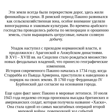
Эти земли всегда были перекрестком дорог, здесь жили
финикийцы и греки. В римский период Пакино развивался
как сельскохозяйственная зона, особое внимание уделяли
виноградника и злаковым культурам. Во времена арабского
господства проводились работы по мелиорации и орошению
земель, стали выращивать цитрусовые, начали соляную
добычу.
Упадок наступил с приходом норманнской власти, и
продолжился с Арагонской и Анжуйском династиями.
В XVI – XVIII вв. на Сицилии стало рождаться множество
новых феодальных владений, что принесло географические
изменения.
История современного Пакино началась в 1734 году, когда
Старрабба из Пьяцца Армерина, приступили к наведению в
порядок на своих землях. В 1760 году Фердинандо IV
Бурбонский дал согласие на основания города.
Еще один факт занес Пакино в мировые летописи. 10 июля
1943 года недалеко отсюда произошла высадка британских и
американских солдат, которая получила название «Хаски».
Она стала одной из самых масштабных операций второй
мировой войны, повернувшей ход событий.