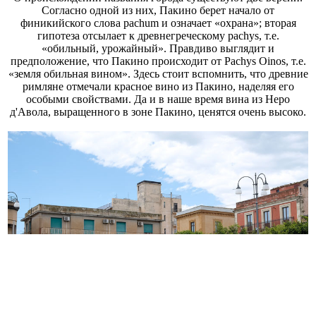
Согласно одной из них, Пакино берет начало от
финикийского слова pachum и означает «охрана»; вторая
гипотеза отсылает к древнегреческому pachys, т.е.
«обильный, урожайный». Правдиво выглядит и
предположение, что Пакино происходит от Pachys Oinos, т.е.
«земля обильная вином». Здесь стоит вспомнить, что древние
римляне отмечали красное вино из Пакино, наделяя его
особыми свойствами. Да и в наше время вина из Неро
д'Авола, выращенного в зоне Пакино, ценятся очень высоко.