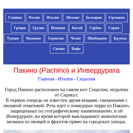
Главная
Россия
Италия
Абхазия
Болгария
Германия
Греция
Грузия
Испания
Китай
Сербия
Сирия
Турция
Франция
Хорватия
Чехия
Швейцария
Круизы
Cinema
Инфо
Пакино (Pachino) и Инвердурата
Главная
-
Италия
-
Сицилия
Город Пакино расположен на самом юге Сицилии, недалеко
от Сиракуз.
В первую очередь он известен двумя вещами, связанными с
овощной тематикой. Речь идет о помидорах черри из Пакино,
защищенных по географическому наименованию, и об
Инвердурате, во время которой выкладывают живописные
мозаики из овощей и фруктов прямо на городских улицах.