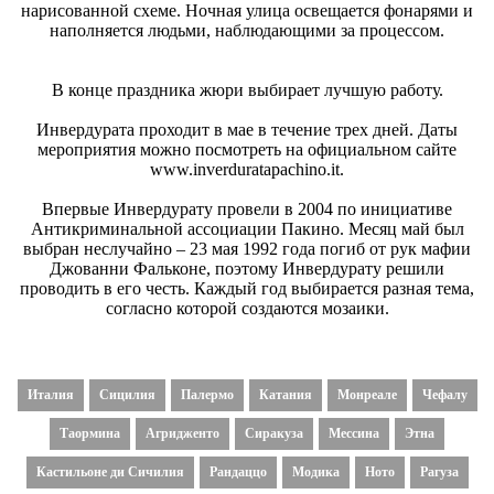
нарисованной схеме. Ночная улица освещается фонарями и
наполняется людьми, наблюдающими за процессом.
В конце праздника жюри выбирает лучшую работу.
Инвердурата проходит в мае в течение трех дней. Даты
мероприятия можно посмотреть на официальном сайте
www.inverduratapachino.it.
Впервые Инвердурату провели в 2004 по инициативе
Антикриминальной ассоциации Пакино. Месяц май был
выбран неслучайно – 23 мая 1992 года погиб от рук мафии
Джованни Фальконе, поэтому Инвердурату решили
проводить в его честь. Каждый год выбирается разная тема,
согласно которой создаются мозаики.
Италия
Сицилия
Палермо
Катания
Монреале
Чефалу
Таормина
Агридженто
Сиракуза
Мессина
Этна
Кастильоне ди Сичилия
Рандаццо
Модика
Ното
Рагуза