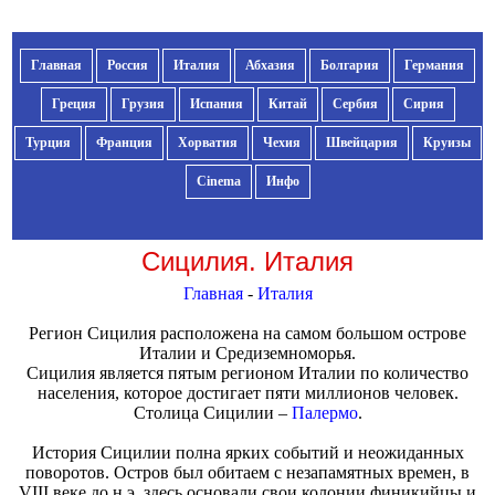
Главная
Россия
Италия
Абхазия
Болгария
Германия
Греция
Грузия
Испания
Китай
Сербия
Сирия
Турция
Франция
Хорватия
Чехия
Швейцария
Круизы
Cinema
Инфо
Сицилия. Италия
Главная
-
Италия
Регион Сицилия расположена на самом большом острове
Италии и Средиземноморья.
Сицилия является пятым регионом Италии по количество
населения, которое достигает пяти миллионов человек.
Столица Сицилии –
Палермо
.
История Сицилии полна ярких событий и неожиданных
поворотов. Остров был обитаем с незапамятных времен, в
VIII веке до н.э. здесь основали свои колонии финикийцы и