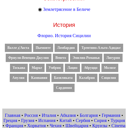
◉
Землетрясение в Беличе
История
Флорио. История Сицилии
Валле д'Аоста
Пьемонте
Ломбардия
Трентино-Альто-Адидже
Фриули-Венеция-Джулия
Венето
Эмилия-Романья
Лигурия
Тоскана
Марке
Умбрия
Лацио
Абруццо
Молизе
Апулия
Кампания
Базиликата
Калабрия
Сицилия
Сардиния
Главная
•
Россия
•
Италия
•
Абхазия
•
Болгария
•
Германия
•
Греция
•
Грузия
•
Испания
•
Китай
•
Сербия
•
Сирия
•
Турция
•
Франция
•
Хорватия
•
Чехия
•
Швейцария
•
Круизы
•
Cinema