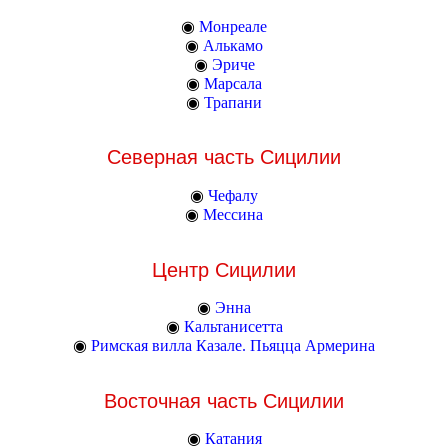
◉
Монреале
◉
Алькамо
◉
Эриче
◉
Марсала
◉
Трапани
Северная часть Сицилии
◉
Чефалу
◉
Мессина
Центр Сицилии
◉
Энна
◉
Кальтанисетта
◉
Римская вилла Казале. Пьяцца Армерина
Восточная часть Сицилии
◉
Катания