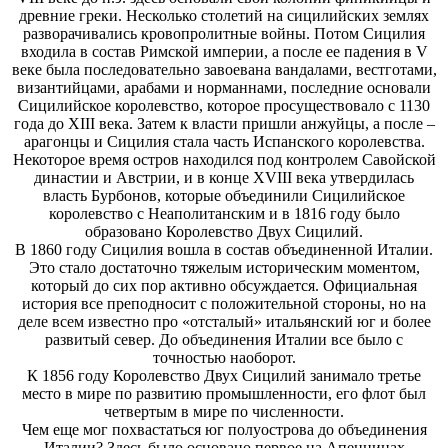
древние греки. Несколько столетий на сицилийских землях
разворачивались кровопролитные войны. Потом Сицилия
входила в состав Римской империи, а после ее падения в V
веке была последовательно завоевана вандалами, вестготами,
византийцами, арабами и норманнами, последние основали
Сицилийское королевство, которое просуществовало с 1130
года до XIII века. Затем к власти пришли анжуйцы, а после –
арагонцы и Сицилия стала часть Испанского королевства.
Некоторое время остров находился под контролем Савойской
династии и Австрии, и в конце XVIII века утвердилась
власть Бурбонов, которые объединили Сицилийское
королевство с Неаполитанским и в 1816 году было
образовано Королевство Двух Сицилий.
В 1860 году Сицилия вошла в состав объединенной Италии.
Это стало достаточно тяжелым историческим моментом,
который до сих пор активно обсуждается. Официальная
история все преподносит с положительной стороны, но на
деле всем известно про «отсталый» итальянский юг и более
развитый север. До объединения Италии все было с
точностью наоборот.
К 1856 году Королевство Двух Сицилий занимало третье
место в мире по развитию промышленности, его флот был
четвертым в мире по численности.
Чем еще мог похвастаться юг полуострова до объединения
Италии? Здесь было основано первое на Апеннинах