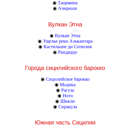
◉
Таормина
◉
Ачиреале
Вулкан Этна
◉
Вулкан Этна
◉
Ущелье реки Алькантара
◉
Кастильоне ди Сичилия
◉
Рандаццо
Города сицилийского барокко
◉
Сицилийское барокко
◉
Модика
◉
Рагуза
◉
Ното
◉
Шикли
◉
Сиракуза
Южная часть Сицилии