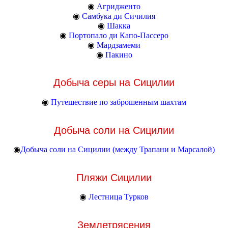
◉
Агридженто
◉
Самбука ди Сичилия
◉
Шакка
◉
Портопало ди Капо-Пассеро
◉
Мардзамеми
◉
Пакино
Добыча серы на Сицилии
◉
Путешествие по заброшенным шахтам
Добыча соли на Сицилии
◉
Добыча соли на Сицилии (между Трапани и Марсалой)
Пляжи Сицилии
◉
Лестница Турков
Землетрясения