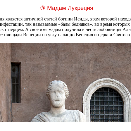
③ Мадам Лукреция
я является античной статей богини Исиды, храм которой наход
анифестации, так называемые «балы бедняков», во время котор
нок с перцем. А своё имя мадам получила в честь любовницы Ал
с: площади Венеции на углу палаццо Венеция и церкви Святого