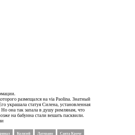
рмации.
торого размещался на via Paolina. Знатный
Его украшала статуя Силена, установленная
 Но она так запала в душу римлянам, что
 позже на бабуина стали вешать пасквили.
чи
ринал
Колизей
Латерано
Санта Кроче