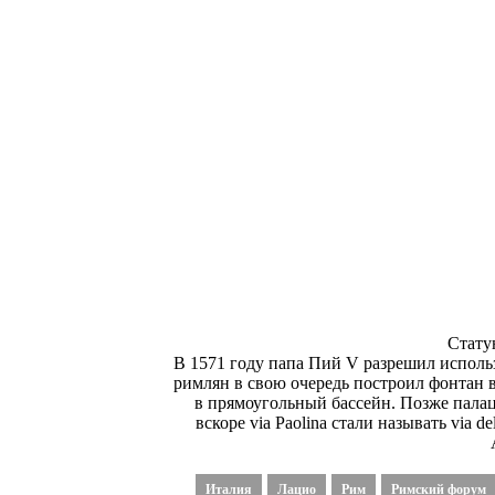
Стату
В 1571 году папа Пий V разрешил использ
римлян в свою очередь построил фонтан в
в прямоугольный бассейн. Позже палацц
вскоре via Paolina стали называть via
Италия
Лацио
Рим
Римский форум