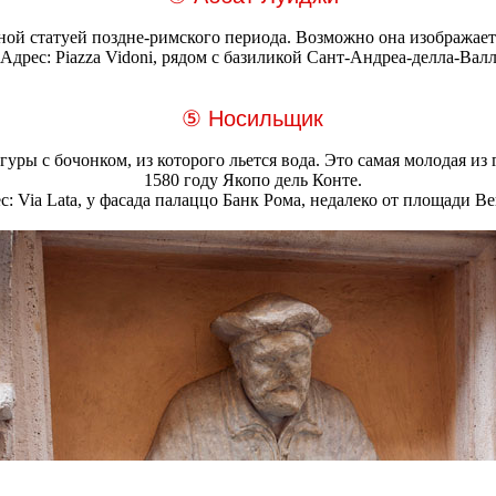
ой статуей поздне-римского периода. Возможно она изображает 
Адрес: Piazza Vidoni, рядом с базиликой Сант-Андреа-делла-Вал
⑤ Носильщик
ы с бочонком, из которого льется вода. Это самая молодая из 
1580 году Якопо дель Конте.
с: Via Lata, у фасада палаццо Банк Рома, недалеко от площади В