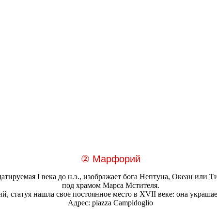
② Марфорий
тируемая I века до н.э., изображает бога Нептуна, Океан или Т
под храмом Марса Мстителя.
, статуя нашла свое постоянное место в XVII веке: она украша
Адрес: piazza Campidoglio