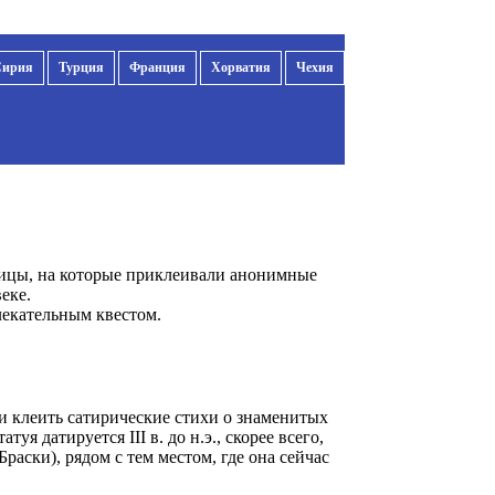
Сирия
Турция
Франция
Хорватия
Чехия
лицы, на которые приклеивали анонимные
еке.
лекательным квестом.
и клеить сатирические стихи о знаменитых
я датируется III в. до н.э., скорее всего,
раски), рядом с тем местом, где она сейчас