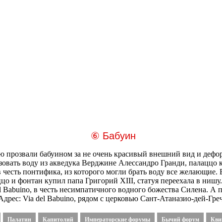
⑥ Бабуин
ю прозвали бабуином за не очень красивый внешний вид и дефо
овать воду из акведука Верджине Алессандро Гранди, палаццо ко
 честь понтифика, из которого могли брать воду все желающие. 
о и фонтан купил папа Григорий XIII, статуя переехала в нишу.
 del Babuino, в честь несимпатичного водного божества Силена. А
Адрес: Via del Babuino, рядом с церковью Сант-Атаназио-дей-Гре
Палатин
Капитолий
Императорские форумы
Бычий форум
Кви