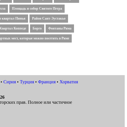
елла
Площадь и собор Святого Петра
и квартал Пинья
Район Сант-Эустакьо
Квартал Коппеде
Борго
Фонтаны Рима
артных мест, которые можно посетить в Риме
•
Сирия
•
Турция
•
Франция
•
Хорватия
026
торских прав. Полное или частичное