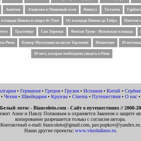
Авентин
Эсквилин и Оппиевый холм
Яникул
Тестаччо
Гарбат
 площади Навона и campo de' Fiori
От площади Навона до Тибра
Пантеон 
гетто
Трастевере
Сан Лоренцо
Фонтан Треви - Испанская площадь
ты Рима
Бункер Муссолини на вилле Торлония
Номентано
10 нестанд
10 мест, которые необходимо увидеть в Риме
олгария
•
Германия
•
Греция
•
Грузия
•
Испания
•
Китай
•
Сербия
•
Чехия
•
Швейцария
•
Круизы
•
Cinema
•
Путешествия
•
О нас
•
Белый лотос - Biancoloto.com - Сайт о путешествиях // 2008-2
ежит Анне и Павлу Попковым и охраняется Законом о защите ав
копирование разрешается только с согласия автора.
Контактный e-mail: biancoloto@gmail.com, pav.popkov@yandex.ru.
Наши другие проекты:
www.vinoitaliano.ru
.