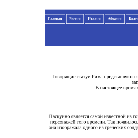
Главная
Россия
Италия
Абхазия
Болг
Говорящие статуи Рима представляют с
за
В настоящее время 
Паскуино является самой известной из г
персонажей того времени. Так появилось 
она изображала одного из греческих солда