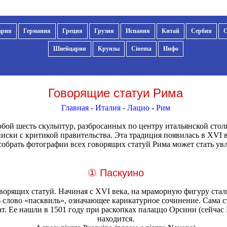
ария
Германия
Греция
Грузия
Испания
Китай
Сербия
Швейцария
Круизы
Cinema
Инфо
Говорящие статуи Рима
Главная
-
Италия
-
Лацио
-
Рим
обой шесть скульптур, разбросанных по центру итальянской сто
писки с критикой правительства. Эта традиция появилась в XVI в
собрать фотографии всех говорящих статуй Рима может стать ув
① Паскуино
оворящих статуй. Начиная с XVI века, на мраморную фигуру стал
слово «пасквиль», означающее карикатурное сочинение. Сама стату
т. Ее нашли в 1501 году при раскопках палаццо Орсини (сейчас Б
находится.