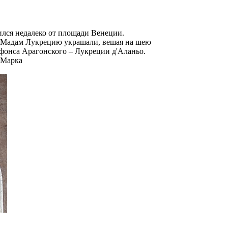
ился недалеко от площади Венеции.
ых Мадам Лукрецию украшали, вешая на шею
ьфонса Арагонского – Лукреции д'Аланьо.
 Марка