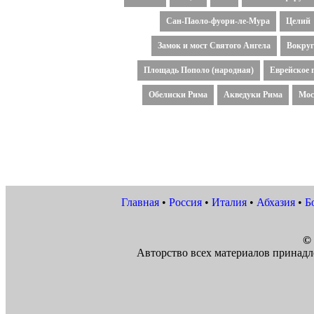
Сан-Паоло-фуори-ле-Мура
Целий
Замок и мост Святого Ангела
Вокруг
Площадь Пополо (народная)
Еврейское 
Обелиски Рима
Акведуки Рима
Мос
Главная
•
Россия
•
Италия
•
Абхазия
•
Б
© 
Авторство всех материалов принадл